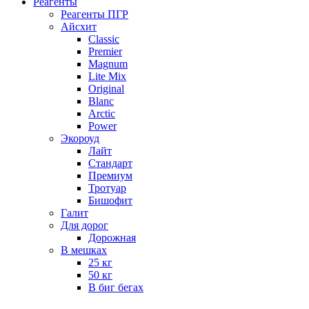
Реагенты
Реагенты ПГР
Айсхит
Classic
Premier
Magnum
Lite Mix
Original
Blanc
Arctic
Power
Экороуд
Лайт
Стандарт
Премиум
Тротуар
Бишофит
Галит
Для дорог
Дорожная
В мешках
25 кг
50 кг
В биг бегах