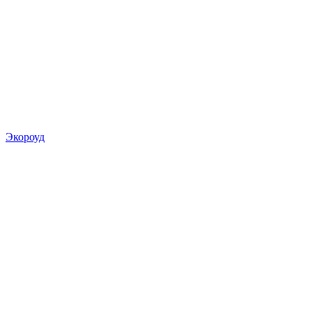
Экороуд