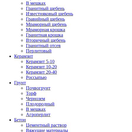
В мешках
Гранитный щебень
Известняковый щебень
Гравийный щебень
Мраморный щебень
Мраморная крошка
Гранитная крошка
Вторичный щебень
Гранитный отсев
Перлитовый
Керамзит
Керамзит 5-10
Керамзит 10-20
Керамзит 20-40
Россыпью
Грунт
Почвогрунт
Торф
Чернозем
Плодородный
В мешках
Агроперлит
Бетон
Цементный раствор
Вяжущие материалы