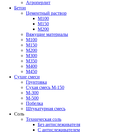
Агроперлит
Бетон
Цементный раствор
М100
М150
М200
Вяжущие материалы
М100
М150
М200
М300
М350
М400
М450
Сухие смеси
Грунтовка
Сухая смесь М-150
М-300
М-500
Побелка
Штукатурная смесь
Соль
Техническая соль
Без антислеживателя
С антислеживателем