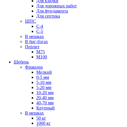
Для кладки
Для дорожных работ
Для фундамента
Для септика
ЩПС
С-4
С-5
В мешках
В биг-бэгах
Перлит
М75
М100
Щебень
Фракции
Мелкий
0-5 мм
5-10 мм
5-20 мм
10-20 мм
20-40 мм
40-70 мм
Крупный
В мешках
50 кг
1000 кг