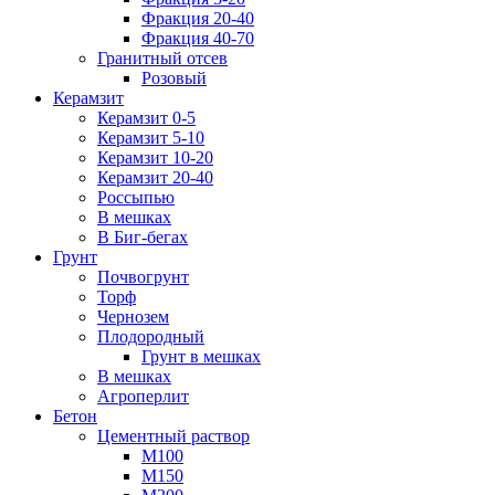
Фракция 20-40
Фракция 40-70
Гранитный отсев
Розовый
Керамзит
Керамзит 0-5
Керамзит 5-10
Керамзит 10-20
Керамзит 20-40
Россыпью
В мешках
В Биг-бегах
Грунт
Почвогрунт
Торф
Чернозем
Плодородный
Грунт в мешках
В мешках
Агроперлит
Бетон
Цементный раствор
М100
М150