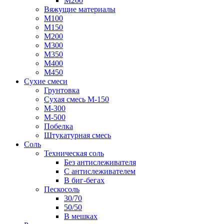
М200
Вяжущие материалы
М100
М150
М200
М300
М350
М400
М450
Сухие смеси
Грунтовка
Сухая смесь М-150
М-300
М-500
Побелка
Штукатурная смесь
Соль
Техническая соль
Без антислеживателя
С антислеживателем
В биг-бегах
Пескосоль
30/70
50/50
В мешках