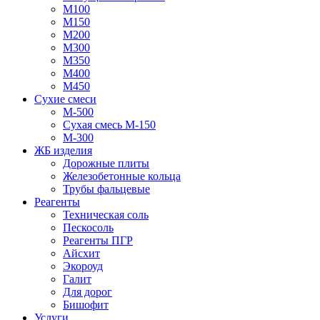
М100
М150
М200
М300
М350
М400
М450
Сухие смеси
М-500
Сухая смесь М-150
М-300
ЖБ изделия
Дорожные плиты
Железобетонные кольца
Трубы фальцевые
Реагенты
Техническая соль
Пескосоль
Реагенты ПГР
Айсхит
Экороуд
Галит
Для дорог
Бишофит
Услуги