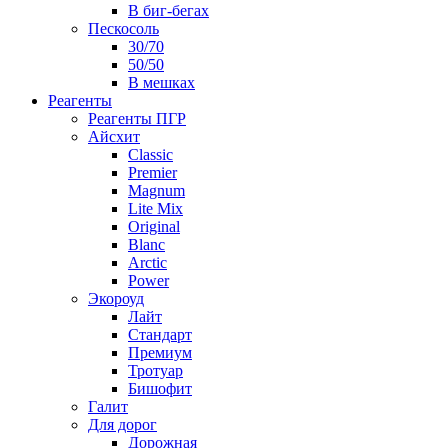
В биг-бегах
Пескосоль
30/70
50/50
В мешках
Реагенты
Реагенты ПГР
Айсхит
Classic
Premier
Magnum
Lite Mix
Original
Blanc
Arctic
Power
Экороуд
Лайт
Стандарт
Премиум
Тротуар
Бишофит
Галит
Для дорог
Дорожная