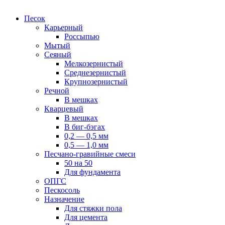
Песок
Карьерный
Россыпью
Мытый
Сеяный
Мелкозернистый
Среднезернистый
Крупнозернистый
Речной
В мешках
Кварцевый
В мешках
В биг-бэгах
0,2 — 0,5 мм
0,5 — 1,0 мм
Песчано-гравийные смеси
50 на 50
Для фундамента
ОПГС
Пескосоль
Назначение
Для стяжки пола
Для цемента