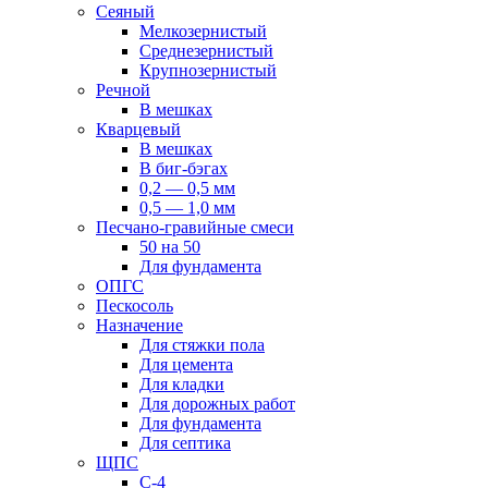
Сеяный
Мелкозернистый
Среднезернистый
Крупнозернистый
Речной
В мешках
Кварцевый
В мешках
В биг-бэгах
0,2 — 0,5 мм
0,5 — 1,0 мм
Песчано-гравийные смеси
50 на 50
Для фундамента
ОПГС
Пескосоль
Назначение
Для стяжки пола
Для цемента
Для кладки
Для дорожных работ
Для фундамента
Для септика
ЩПС
С-4