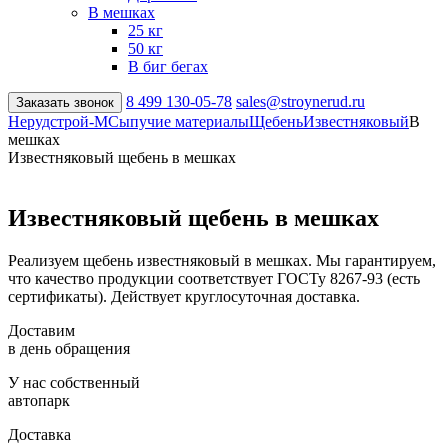
В мешках
25 кг
50 кг
В биг бегах
8 499
130-05-78
sales@stroynerud.ru
Заказать звонок
Нерудстрой-М
Сыпучие материалы
Щебень
Известняковый
В
мешках
Известняковый щебень в мешках
Известняковый щебень в мешках
Реализуем щебень известняковый в мешках. Мы гарантируем,
что качество продукции соответствует ГОСТу 8267-93 (есть
сертификаты). Действует круглосуточная доставка.
Доставим
в день обращения
У нас собственный
автопарк
Доставка