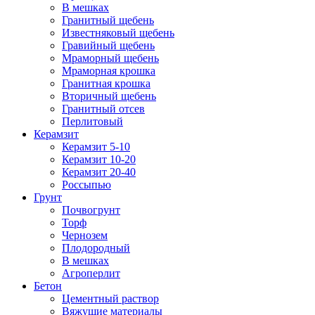
В мешках
Гранитный щебень
Известняковый щебень
Гравийный щебень
Мраморный щебень
Мраморная крошка
Гранитная крошка
Вторичный щебень
Гранитный отсев
Перлитовый
Керамзит
Керамзит 5-10
Керамзит 10-20
Керамзит 20-40
Россыпью
Грунт
Почвогрунт
Торф
Чернозем
Плодородный
В мешках
Агроперлит
Бетон
Цементный раствор
Вяжущие материалы