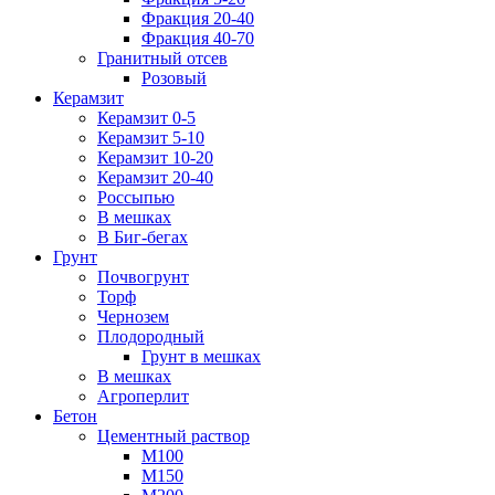
Фракция 20-40
Фракция 40-70
Гранитный отсев
Розовый
Керамзит
Керамзит 0-5
Керамзит 5-10
Керамзит 10-20
Керамзит 20-40
Россыпью
В мешках
В Биг-бегах
Грунт
Почвогрунт
Торф
Чернозем
Плодородный
Грунт в мешках
В мешках
Агроперлит
Бетон
Цементный раствор
М100
М150