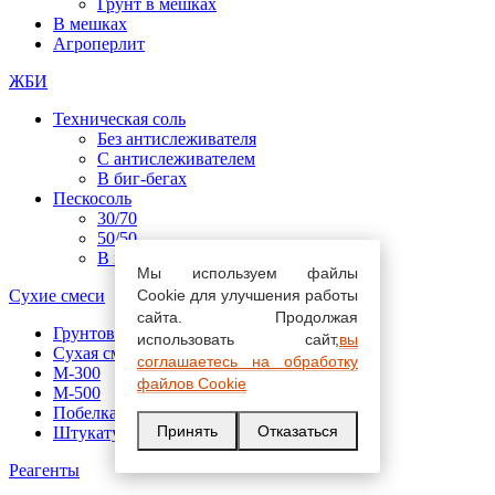
Грунт в мешках
В мешках
Агроперлит
ЖБИ
Техническая соль
Без антислеживателя
С антислеживателем
В биг-бегах
Пескосоль
30/70
50/50
В мешках
Мы используем файлы
Сухие смеси
Cookie для улучшения работы
сайта. Продолжая
Грунтовка
использовать сайт,
вы
Сухая смесь М-150
соглашаетесь на обработку
М-300
файлов Cookie
М-500
Побелка
Принять
Отказаться
Штукатурная смесь
Реагенты