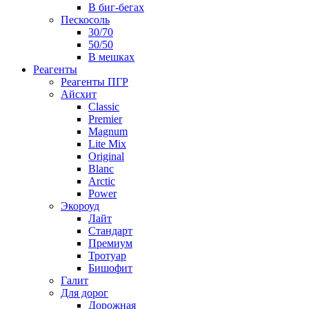
В биг-бегах
Пескосоль
30/70
50/50
В мешках
Реагенты
Реагенты ПГР
Айсхит
Classic
Premier
Magnum
Lite Mix
Original
Blanc
Arctic
Power
Экороуд
Лайт
Стандарт
Премиум
Тротуар
Бишофит
Галит
Для дорог
Дорожная