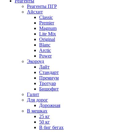
Реагенты
Реагенты ПГР
Айсхит
Classic
Premier
Magnum
Lite Mix
Original
Blanc
Arctic
Power
Экороуд
Лайт
Стандарт
Премиум
Тротуар
Бишофит
Галит
Для дорог
Дорожная
В мешках
25 кг
50 кг
В биг бегах