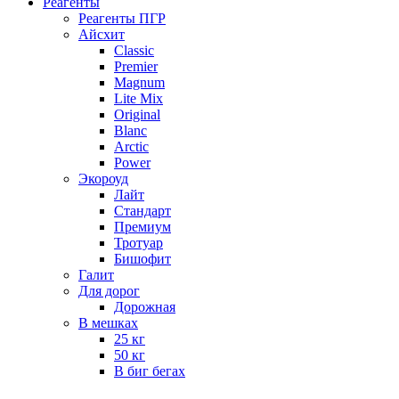
Реагенты
Реагенты ПГР
Айсхит
Classic
Premier
Magnum
Lite Mix
Original
Blanc
Arctic
Power
Экороуд
Лайт
Стандарт
Премиум
Тротуар
Бишофит
Галит
Для дорог
Дорожная
В мешках
25 кг
50 кг
В биг бегах