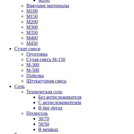
М200
Вяжущие материалы
М100
М150
М200
М300
М350
М400
М450
Сухие смеси
Грунтовка
Сухая смесь М-150
М-300
М-500
Побелка
Штукатурная смесь
Соль
Техническая соль
Без антислеживателя
С антислеживателем
В биг-бегах
Пескосоль
30/70
50/50
В мешках