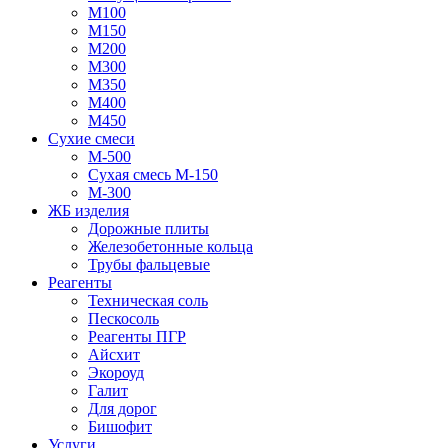
М100
М150
М200
М300
М350
М400
М450
Сухие смеси
М-500
Сухая смесь М-150
М-300
ЖБ изделия
Дорожные плиты
Железобетонные кольца
Трубы фальцевые
Реагенты
Техническая соль
Пескосоль
Реагенты ПГР
Айсхит
Экороуд
Галит
Для дорог
Бишофит
Услуги