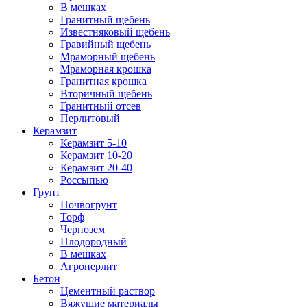
В мешках
Гранитный щебень
Известняковый щебень
Гравийный щебень
Мраморный щебень
Мраморная крошка
Гранитная крошка
Вторичный щебень
Гранитный отсев
Перлитовый
Керамзит
Керамзит 5-10
Керамзит 10-20
Керамзит 20-40
Россыпью
Грунт
Почвогрунт
Торф
Чернозем
Плодородный
В мешках
Агроперлит
Бетон
Цементный раствор
Вяжущие материалы