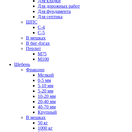
Для кладки
Для дорожных работ
Для фундамента
Для септика
ЩПС
С-4
С-5
В мешках
В биг-бэгах
Перлит
М75
М100
Щебень
Фракции
Мелкий
0-5 мм
5-10 мм
5-20 мм
10-20 мм
20-40 мм
40-70 мм
Крупный
В мешках
50 кг
1000 кг