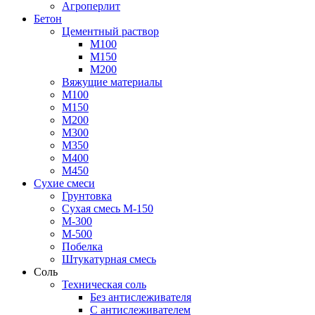
Агроперлит
Бетон
Цементный раствор
М100
М150
М200
Вяжущие материалы
М100
М150
М200
М300
М350
М400
М450
Сухие смеси
Грунтовка
Сухая смесь М-150
М-300
М-500
Побелка
Штукатурная смесь
Соль
Техническая соль
Без антислеживателя
С антислеживателем