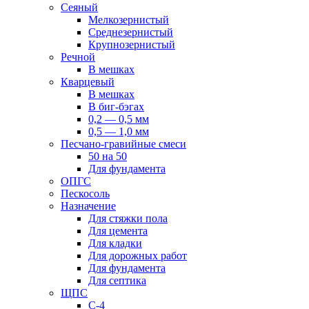
Сеяный
Мелкозернистый
Среднезернистый
Крупнозернистый
Речной
В мешках
Кварцевый
В мешках
В биг-бэгах
0,2 — 0,5 мм
0,5 — 1,0 мм
Песчано-гравийные смеси
50 на 50
Для фундамента
ОПГС
Пескосоль
Назначение
Для стяжки пола
Для цемента
Для кладки
Для дорожных работ
Для фундамента
Для септика
ЩПС
С-4