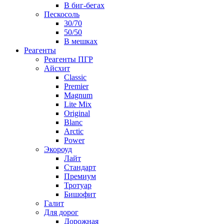
В биг-бегах
Пескосоль
30/70
50/50
В мешках
Реагенты
Реагенты ПГР
Айсхит
Classic
Premier
Magnum
Lite Mix
Original
Blanc
Arctic
Power
Экороуд
Лайт
Стандарт
Премиум
Тротуар
Бишофит
Галит
Для дорог
Дорожная