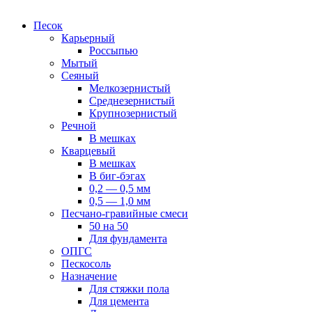
Песок
Карьерный
Россыпью
Мытый
Сеяный
Мелкозернистый
Среднезернистый
Крупнозернистый
Речной
В мешках
Кварцевый
В мешках
В биг-бэгах
0,2 — 0,5 мм
0,5 — 1,0 мм
Песчано-гравийные смеси
50 на 50
Для фундамента
ОПГС
Пескосоль
Назначение
Для стяжки пола
Для цемента