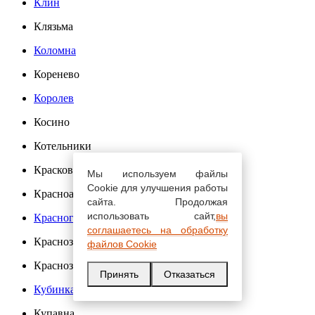
Клин
Клязьма
Коломна
Коренево
Королев
Косино
Котельники
Красково
Мы используем файлы
Cookie для улучшения работы
Красноармейск
сайта. Продолжая
использовать сайт,
вы
Красногорск
соглашаетесь на обработку
Краснозаводск
файлов Cookie
Краснознаменский
Принять
Отказаться
Кубинка
Купавна