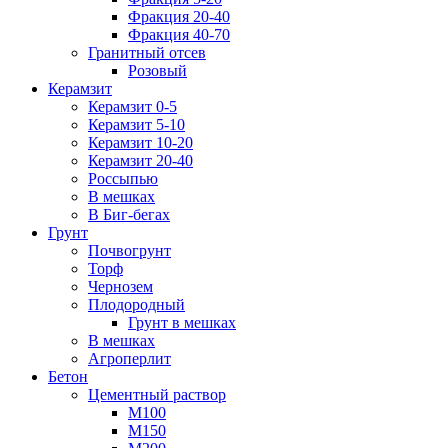
Фракция 20-40
Фракция 40-70
Гранитный отсев
Розовый
Керамзит
Керамзит 0-5
Керамзит 5-10
Керамзит 10-20
Керамзит 20-40
Россыпью
В мешках
В Биг-бегах
Грунт
Почвогрунт
Торф
Чернозем
Плодородный
Грунт в мешках
В мешках
Агроперлит
Бетон
Цементный раствор
М100
М150