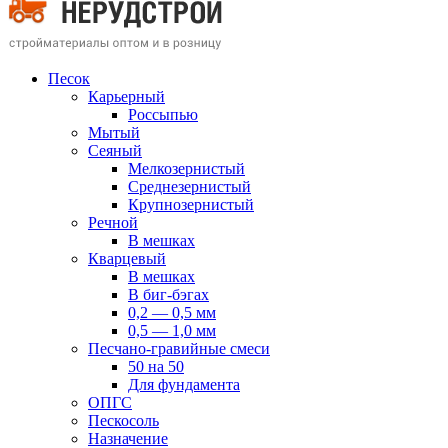
Песок
Карьерный
Россыпью
Мытый
Сеяный
Мелкозернистый
Среднезернистый
Крупнозернистый
Речной
В мешках
Кварцевый
В мешках
В биг-бэгах
0,2 — 0,5 мм
0,5 — 1,0 мм
Песчано-гравийные смеси
50 на 50
Для фундамента
ОПГС
Пескосоль
Назначение