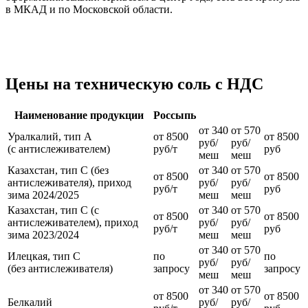
в МКАД и по Московской области.
Цены на техническую соль с НДС
Наименование продукции
Россыпь
25 кг
50 кг
Биг бег
от 340
от 570
Уралкалий, тип А
от 8500
от 8500
руб/
руб/
(с антислеживателем)
руб/т
руб
меш
меш
Казахстан, тип С (без
от 340
от 570
от 8500
от 8500
антислеживателя), приход
руб/
руб/
руб/т
руб
зима 2024/2025
меш
меш
Казахстан, тип С (с
от 340
от 570
от 8500
от 8500
антислеживателем), приход
руб/
руб/
руб/т
руб
зима 2023/2024
меш
меш
от 340
от 570
Илецкая, тип С
по
по
руб/
руб/
(без антислеживателя)
запросу
запросу
меш
меш
от 340
от 570
от 8500
от 8500
Белкалий
руб/
руб/