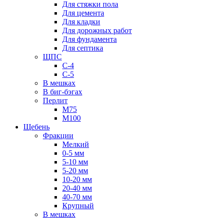
Для стяжки пола
Для цемента
Для кладки
Для дорожных работ
Для фундамента
Для септика
ЩПС
С-4
С-5
В мешках
В биг-бэгах
Перлит
М75
М100
Щебень
Фракции
Мелкий
0-5 мм
5-10 мм
5-20 мм
10-20 мм
20-40 мм
40-70 мм
Крупный
В мешках