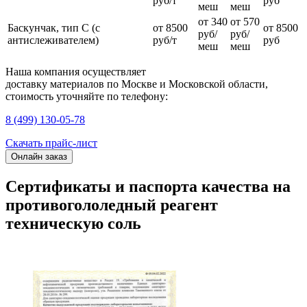
руб/т
руб
меш
меш
от 340
от 570
Баскунчак, тип С (с
от 8500
от 8500
руб/
руб/
антислеживателем)
руб/т
руб
меш
меш
Наша компания осуществляет
доставку материалов
по Москве и Московской области
,
стоимость уточняйте по телефону:
8 (499) 130-05-78
Скачать прайс-лист
Онлайн заказ
Сертификаты и паспорта качества на
противогололедный реагент
техническую соль