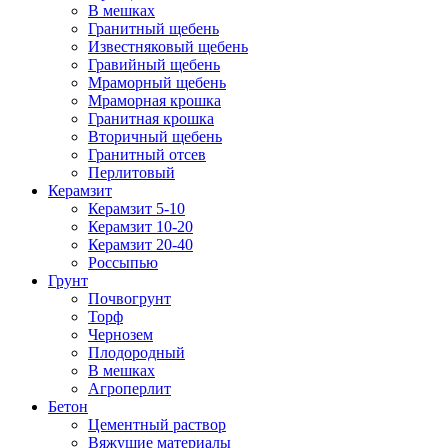
В мешках
Гранитный щебень
Известняковый щебень
Гравийный щебень
Мраморный щебень
Мраморная крошка
Гранитная крошка
Вторичный щебень
Гранитный отсев
Перлитовый
Керамзит
Керамзит 5-10
Керамзит 10-20
Керамзит 20-40
Россыпью
Грунт
Почвогрунт
Торф
Чернозем
Плодородный
В мешках
Агроперлит
Бетон
Цементный раствор
Вяжущие материалы