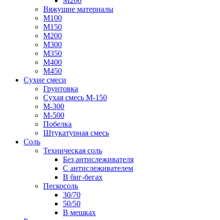
М200
Вяжущие материалы
М100
М150
М200
М300
М350
М400
М450
Сухие смеси
Грунтовка
Сухая смесь М-150
М-300
М-500
Побелка
Штукатурная смесь
Соль
Техническая соль
Без антислеживателя
С антислеживателем
В биг-бегах
Пескосоль
30/70
50/50
В мешках