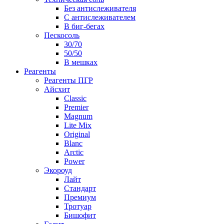
Без антислеживателя
С антислеживателем
В биг-бегах
Пескосоль
30/70
50/50
В мешках
Реагенты
Реагенты ПГР
Айсхит
Classic
Premier
Magnum
Lite Mix
Original
Blanc
Arctic
Power
Экороуд
Лайт
Стандарт
Премиум
Тротуар
Бишофит