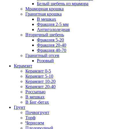
Белый щебень из мрамора
Мраморная крошка
Гранитная крошка
В мешках
Фракция 2-5 мм
Антигололедная
Вторичный щебень
Фракция 5-20
Фракция 20-40
Фракция 40-70
Гранитный отсев
Розовый
Керамзит
Керамзит 0-5
Керамзит 5-10
Керамзит 10-20
Керамзит 20-40
Россыпью
В мешках
В Биг-бегах
Грунт
Почвогрунт
Торф
Чернозем
Плодородный