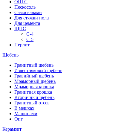
ОПГС
Пескосоль
Самосвалами
Для стяжки пола
Для цемента
ЩПС
С-4
С-5
Перлит
Щебень
Гранитный щебень
Известняковый щебень
Гравийный щебень
Мраморный щебень
Мраморная крошка
Гранитная крошка
Вторичный щебень
Гранитный отсев
В мешках
Машинами
Опт
Керамзит