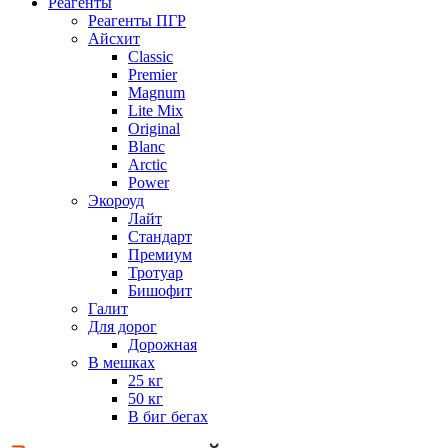
Реагенты
Реагенты ПГР
Айсхит
Classic
Premier
Magnum
Lite Mix
Original
Blanc
Arctic
Power
Экороуд
Лайт
Стандарт
Премиум
Тротуар
Бишофит
Галит
Для дорог
Дорожная
В мешках
25 кг
50 кг
В биг бегах