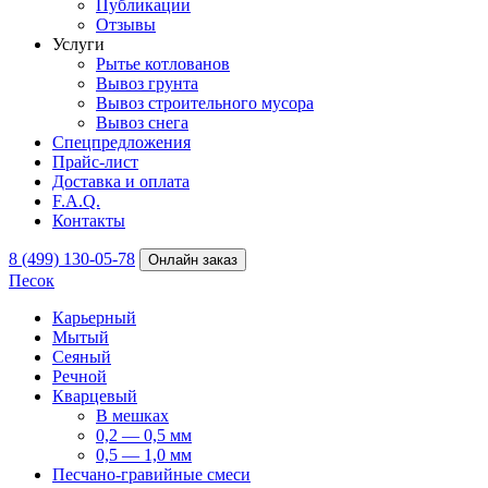
Публикации
Отзывы
Услуги
Рытье котлованов
Вывоз грунта
Вывоз строительного мусора
Вывоз снега
Спецпредложения
Прайс-лист
Доставка и оплата
F.A.Q.
Контакты
8 (499) 130-05-78
Онлайн заказ
Песок
Карьерный
Мытый
Сеяный
Речной
Кварцевый
В мешках
0,2 — 0,5 мм
0,5 — 1,0 мм
Песчано-гравийные смеси