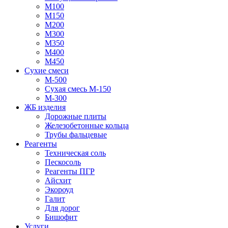
М100
М150
М200
М300
М350
М400
М450
Сухие смеси
М-500
Сухая смесь М-150
М-300
ЖБ изделия
Дорожные плиты
Железобетонные кольца
Трубы фальцевые
Реагенты
Техническая соль
Пескосоль
Реагенты ПГР
Айсхит
Экороуд
Галит
Для дорог
Бишофит
Услуги