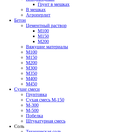
Грунт в мешках
В мешках
Агроперлит
Бетон
Цементный раствор
М100
М150
М200
Вяжущие материалы
М100
М150
М200
М300
М350
М400
М450
Сухие смеси
Грунтовка
Сухая смесь М-150
М-300
М-500
Побелка
Штукатурная смесь
Соль
Техническая соль