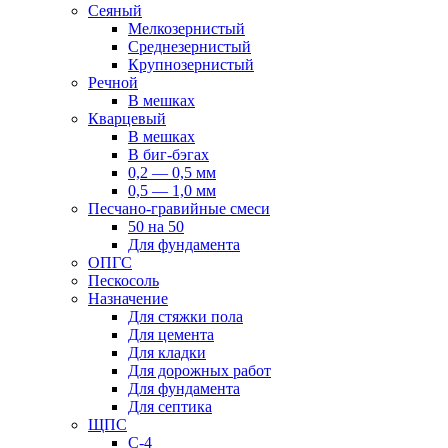
Сеяный
Мелкозернистый
Среднезернистый
Крупнозернистый
Речной
В мешках
Кварцевый
В мешках
В биг-бэгах
0,2 — 0,5 мм
0,5 — 1,0 мм
Песчано-гравийные смеси
50 на 50
Для фундамента
ОПГС
Пескосоль
Назначение
Для стяжки пола
Для цемента
Для кладки
Для дорожных работ
Для фундамента
Для септика
ЩПС
С-4