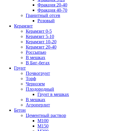
Фракция 20-40
Фракция 40-70
Гранитный отсев
Розовый
Керамзит
Керамзит 0-5
Керамзит 5-10
Керамзит 10-20
Керамзит 20-40
Россыпью
В мешках
В Биг-бегах
Грунт
Почвогрунт
Торф
Чернозем
Плодородный
Грунт в мешках
В мешках
Агроперлит
Бетон
Цементный раствор
М100
М150