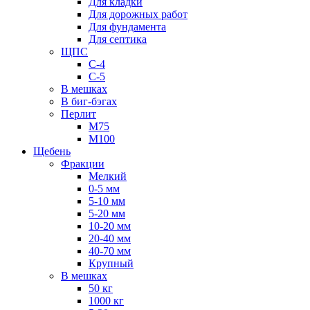
Для кладки
Для дорожных работ
Для фундамента
Для септика
ЩПС
С-4
С-5
В мешках
В биг-бэгах
Перлит
М75
М100
Щебень
Фракции
Мелкий
0-5 мм
5-10 мм
5-20 мм
10-20 мм
20-40 мм
40-70 мм
Крупный
В мешках
50 кг
1000 кг