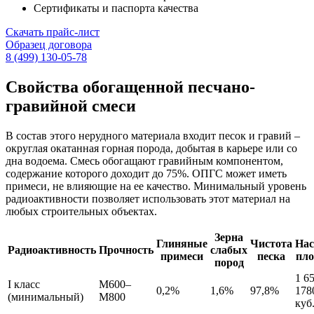
Сертификаты и паспорта качества
Скачать прайс-лист
Образец договора
8 (499) 130-05-78
Свойства обогащенной песчано-
гравийной смеси
В состав этого нерудного материала входит песок и гравий –
округлая окатанная горная порода, добытая в карьере или со
дна водоема. Смесь обогащают гравийным компонентом,
содержание которого доходит до 75%. ОПГС может иметь
примеси, не влияющие на ее качество. Минимальный уровень
радиоактивности позволяет использовать этот материал на
любых строительных объектах.
Зерна
Глиняные
Чистота
На
Радиоактивность
Прочность
слабых
примеси
песка
пло
пород
1 6
I класс
М600–
0,2%
1,6%
97,8%
178
(минимальный)
М800
куб