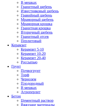
В мешках
Гранитный щебень
Известняковый щебень
Гравийный щебень
Мраморный щебень
Мраморная крошка
Гранитная крошка
Вторичный щебень
Гранитный отсев
Перлитовый
Керамзит
Керамзит 5-10
Керамзит 10-20
Керамзит 20-40
Россыпью
Грунт
Почвогрунт
Торф
Чернозем
Плодородный
В мешках
Агроперлит
Бетон
Цементный раствор
Вяжущие материалы