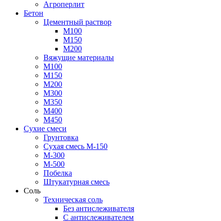
Агроперлит
Бетон
Цементный раствор
М100
М150
М200
Вяжущие материалы
М100
М150
М200
М300
М350
М400
М450
Сухие смеси
Грунтовка
Сухая смесь М-150
М-300
М-500
Побелка
Штукатурная смесь
Соль
Техническая соль
Без антислеживателя
С антислеживателем