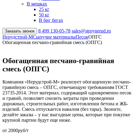
В мешках
25 кг
50 кг
В биг бегах
8 499
130-05-78
sales@stroynerud.ru
Заказать звонок
Нерудстрой-М
Сыпучие материалы
Песок
ОПГС
Обогащенная песчано-гравийная смесь (ОПГС)
Обогащенная песчано-гравийная
смесь (ОПГС)
Компания «Нерудстрой-М» реализует обогащенную песчано-
гравийную смесь – ОПГС, отвечающую требованиям ГОСТ
23735-2014. Этот материал, содержащий одновременно песок
и гравий, позволяет снизить затраты при проведении
дорожных, строительных работ, изготовлении бетона и ЖБ-
изделий. Смесь отпускается навалом (без тары). Звоните,
делайте заказы – у нас выгодные цены, которые при покупке
крупной партии будут еще ниже.
от
2000
руб/т