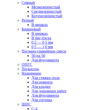
Сеяный
Мелкозернистый
Среднезернистый
Крупнозернистый
Речной
В мешках
Кварцевый
В мешках
В биг-бэгах
0,2 — 0,5 мм
0,5 — 1,0 мм
Песчано-гравийные смеси
50 на 50
Для фундамента
ОПГС
Пескосоль
Назначение
Для стяжки пола
Для цемента
Для кладки
Для дорожных работ
Для фундамента
Для септика
ЩПС
С-4