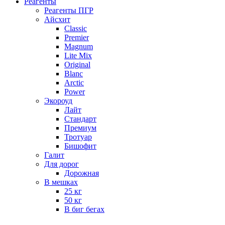
Реагенты
Реагенты ПГР
Айсхит
Classic
Premier
Magnum
Lite Mix
Original
Blanc
Arctic
Power
Экороуд
Лайт
Стандарт
Премиум
Тротуар
Бишофит
Галит
Для дорог
Дорожная
В мешках
25 кг
50 кг
В биг бегах