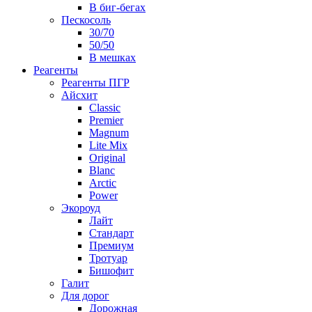
В биг-бегах
Пескосоль
30/70
50/50
В мешках
Реагенты
Реагенты ПГР
Айсхит
Classic
Premier
Magnum
Lite Mix
Original
Blanc
Arctic
Power
Экороуд
Лайт
Стандарт
Премиум
Тротуар
Бишофит
Галит
Для дорог
Дорожная