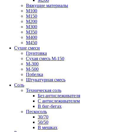
М200
Вяжущие материалы
М100
М150
М200
М300
М350
М400
М450
Сухие смеси
Грунтовка
Сухая смесь М-150
М-300
М-500
Побелка
Штукатурная смесь
Соль
Техническая соль
Без антислеживателя
С антислеживателем
В биг-бегах
Пескосоль
30/70
50/50
В мешках