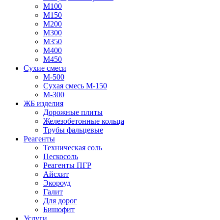
М100
М150
М200
М300
М350
М400
М450
Сухие смеси
М-500
Сухая смесь М-150
М-300
ЖБ изделия
Дорожные плиты
Железобетонные кольца
Трубы фальцевые
Реагенты
Техническая соль
Пескосоль
Реагенты ПГР
Айсхит
Экороуд
Галит
Для дорог
Бишофит
Услуги