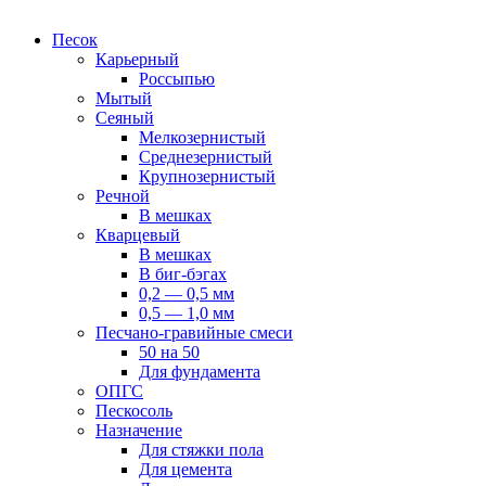
Песок
Карьерный
Россыпью
Мытый
Сеяный
Мелкозернистый
Среднезернистый
Крупнозернистый
Речной
В мешках
Кварцевый
В мешках
В биг-бэгах
0,2 — 0,5 мм
0,5 — 1,0 мм
Песчано-гравийные смеси
50 на 50
Для фундамента
ОПГС
Пескосоль
Назначение
Для стяжки пола
Для цемента