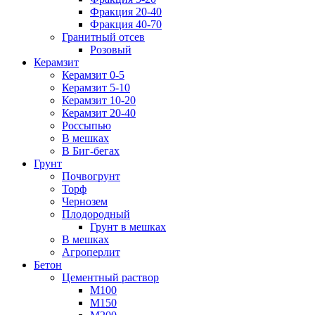
Фракция 20-40
Фракция 40-70
Гранитный отсев
Розовый
Керамзит
Керамзит 0-5
Керамзит 5-10
Керамзит 10-20
Керамзит 20-40
Россыпью
В мешках
В Биг-бегах
Грунт
Почвогрунт
Торф
Чернозем
Плодородный
Грунт в мешках
В мешках
Агроперлит
Бетон
Цементный раствор
М100
М150