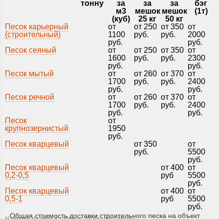
тонну
за
за
за
бэг
м3
мешок
мешок
(1т)
(куб)
25 кг
50 кг
Песок карьерный
от
от 250
от 350
от
(строительный)
1100
руб.
руб.
2000
руб.
руб.
Песок сеяный
от
от 250
от 350
от
1600
руб.
руб.
2300
руб.
руб.
Песок мытый
от
от 260
от 370
от
1700
руб.
руб.
2400
руб.
руб.
Песок речной
от
от 260
от 370
от
1700
руб.
руб.
2400
руб.
руб.
Песок
от
крупнозернистый
1950
руб.
Песок кварцевый
от 350
от
руб.
5500
руб.
Песок кварцевый
от 400
от
0,2-0,5
руб
5500
руб.
Песок кварцевый
от 400
от
0,5-1
руб
5500
руб.
Общая стоимость доставки строительного песка на объект