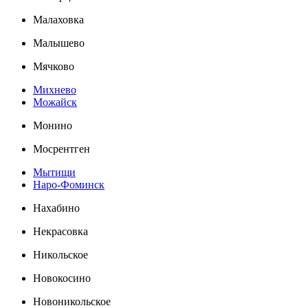
Малаховка
Малышево
Мячково
Михнево
Можайск
Монино
Мосрентген
Мытищи
Наро-Фоминск
Нахабино
Некрасовка
Никольское
Новокосино
Новоникольское