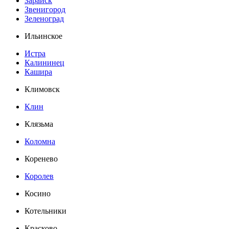
Зарайск
Звенигород
Зеленоград
Ильинское
Истра
Калининец
Кашира
Климовск
Клин
Клязьма
Коломна
Коренево
Королев
Косино
Котельники
Красково