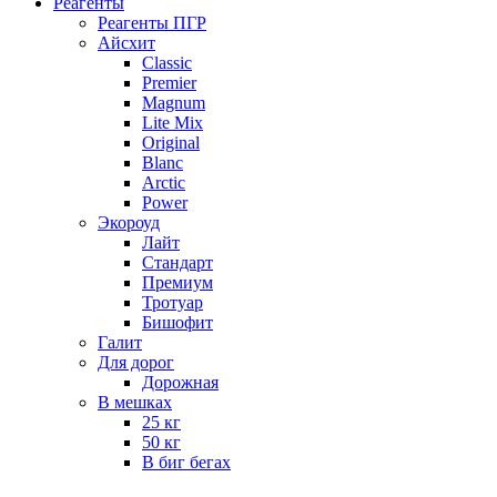
Реагенты
Реагенты ПГР
Айсхит
Classic
Premier
Magnum
Lite Mix
Original
Blanc
Arctic
Power
Экороуд
Лайт
Стандарт
Премиум
Тротуар
Бишофит
Галит
Для дорог
Дорожная
В мешках
25 кг
50 кг
В биг бегах