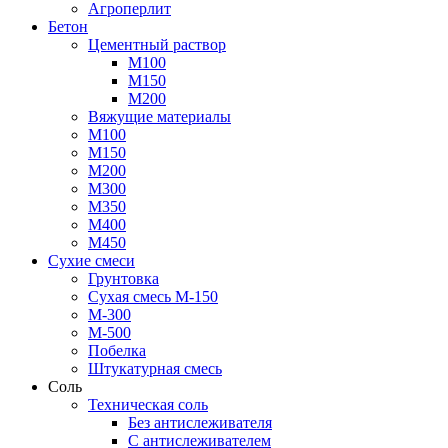
Агроперлит
Бетон
Цементный раствор
М100
М150
М200
Вяжущие материалы
М100
М150
М200
М300
М350
М400
М450
Сухие смеси
Грунтовка
Сухая смесь М-150
М-300
М-500
Побелка
Штукатурная смесь
Соль
Техническая соль
Без антислеживателя
С антислеживателем