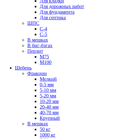
Для кладки
Для дорожных работ
Для фундамента
Для септика
ЩПС
С-4
С-5
В мешках
В биг-бэгах
Перлит
М75
М100
Щебень
Фракции
Мелкий
0-5 мм
5-10 мм
5-20 мм
10-20 мм
20-40 мм
40-70 мм
Крупный
В мешках
50 кг
1000 кг