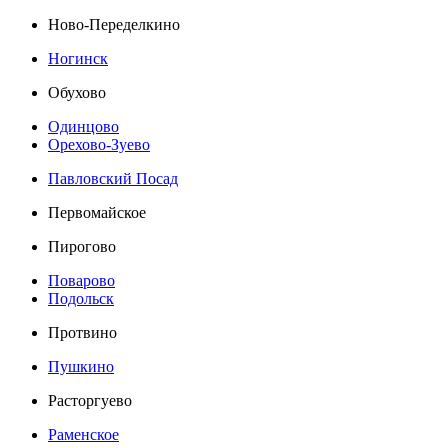
Ново-Переделкино
Ногинск
Обухово
Одинцово
Орехово-Зуево
Павловский Посад
Первомайское
Пирогово
Поварово
Подольск
Протвино
Пушкино
Расторгуево
Раменское