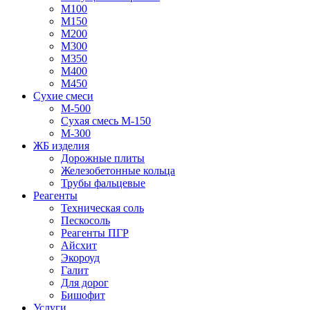
М100
М150
М200
М300
М350
М400
М450
Сухие смеси
М-500
Сухая смесь М-150
М-300
ЖБ изделия
Дорожные плиты
Железобетонные кольца
Трубы фальцевые
Реагенты
Техническая соль
Пескосоль
Реагенты ПГР
Айсхит
Экороуд
Галит
Для дорог
Бишофит
Услуги