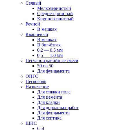
Сеяный
Мелкозернистый
Среднезернистый
Крупнозернистый
Речной
В мешках
Кварцевый
В мешках
В биг-бэгах
0,2 — 0,5 мм
0,5 — 1,0 мм
Песчано-гравийные смеси
50 на 50
Для фундамента
ОПГС
Пескосоль
Назначение
Для стяжки пола
Для цемента
Для кладки
Для дорожных работ
Для фундамента
Для септика
ЩПС
С-4