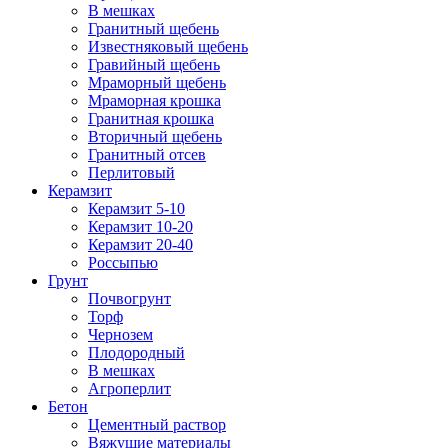
В мешках
Гранитный щебень
Известняковый щебень
Гравийный щебень
Мраморный щебень
Мраморная крошка
Гранитная крошка
Вторичный щебень
Гранитный отсев
Перлитовый
Керамзит
Керамзит 5-10
Керамзит 10-20
Керамзит 20-40
Россыпью
Грунт
Почвогрунт
Торф
Чернозем
Плодородный
В мешках
Агроперлит
Бетон
Цементный раствор
Вяжущие материалы