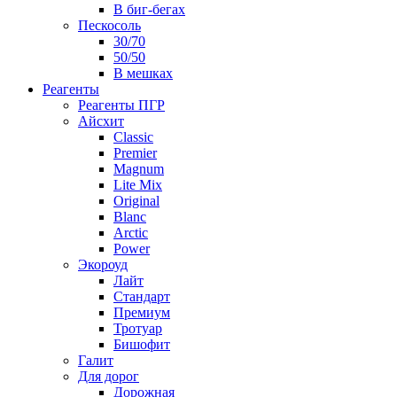
В биг-бегах
Пескосоль
30/70
50/50
В мешках
Реагенты
Реагенты ПГР
Айсхит
Classic
Premier
Magnum
Lite Mix
Original
Blanc
Arctic
Power
Экороуд
Лайт
Стандарт
Премиум
Тротуар
Бишофит
Галит
Для дорог
Дорожная