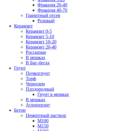
Фракция 20-40
Фракция 40-70
Гранитный отсев
Розовый
Керамзит
Керамзит 0-5
Керамзит 5-10
Керамзит 10-20
Керамзит 20-40
Россыпью
В мешках
В Биг-бегах
Грунт
Почвогрунт
Торф
Чернозем
Плодородный
Грунт в мешках
В мешках
Агроперлит
Бетон
Цементный раствор
М100
М150