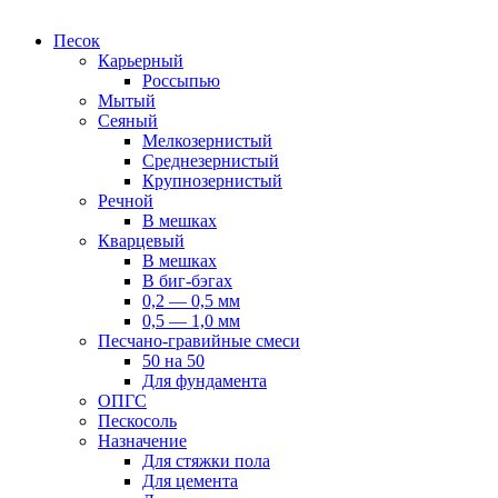
Песок
Карьерный
Россыпью
Мытый
Сеяный
Мелкозернистый
Среднезернистый
Крупнозернистый
Речной
В мешках
Кварцевый
В мешках
В биг-бэгах
0,2 — 0,5 мм
0,5 — 1,0 мм
Песчано-гравийные смеси
50 на 50
Для фундамента
ОПГС
Пескосоль
Назначение
Для стяжки пола
Для цемента