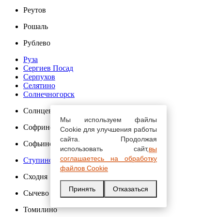
Реутов
Рошаль
Рублево
Руза
Сергиев Посад
Серпухов
Селятино
Солнечногорск
Солнцево
Мы используем файлы
Софрино
Cookie для улучшения работы
сайта. Продолжая
Софьино
использовать сайт,
вы
соглашаетесь на обработку
Ступино
файлов Cookie
Сходня
Принять
Отказаться
Сычево
Томилино