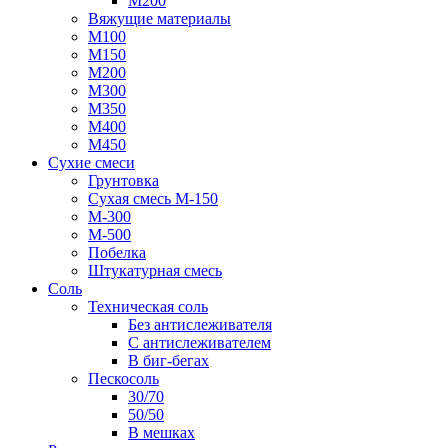
М200
Вяжущие материалы
М100
М150
М200
М300
М350
М400
М450
Сухие смеси
Грунтовка
Сухая смесь М-150
М-300
М-500
Побелка
Штукатурная смесь
Соль
Техническая соль
Без антислеживателя
С антислеживателем
В биг-бегах
Пескосоль
30/70
50/50
В мешках