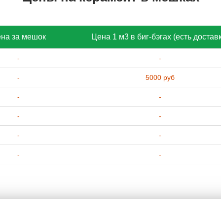
на за мешок
Цена 1 м3 в биг-бэгах (есть достав
-
-
-
5000 руб
-
-
-
-
-
-
-
-