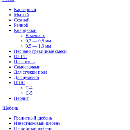
Карьерный
Мытый
Сеяный
Речной
Кварцевый
В мешках
0,2 — 0,5 мм
0,5 — 1,0 мм
Песчано-гравийные смеси
ОПГС
Пескосоль
Самосвалами
Для стяжки пола
Для цемента
ЩПС
С-4
С-5
Перлит
Щебень
Гранитный щебень
Известняковый щебень
Гравийный щебень