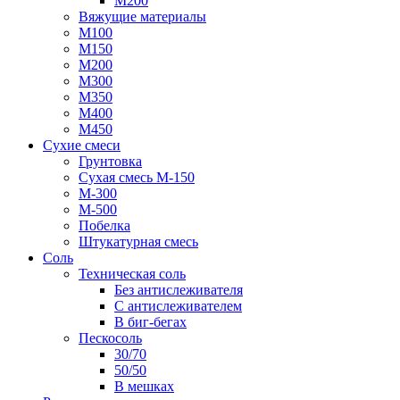
М200
Вяжущие материалы
М100
М150
М200
М300
М350
М400
М450
Сухие смеси
Грунтовка
Сухая смесь М-150
М-300
М-500
Побелка
Штукатурная смесь
Соль
Техническая соль
Без антислеживателя
С антислеживателем
В биг-бегах
Пескосоль
30/70
50/50
В мешках