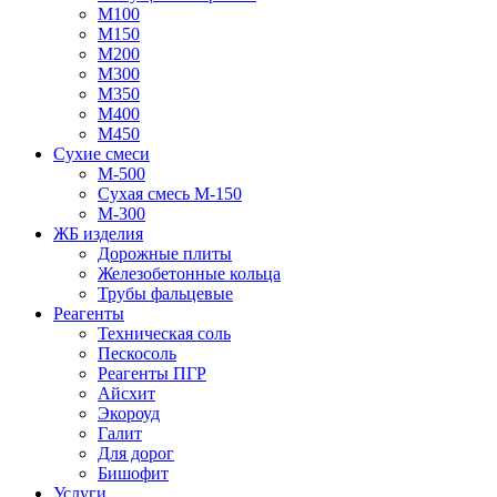
М100
М150
М200
М300
М350
М400
М450
Сухие смеси
М-500
Сухая смесь М-150
М-300
ЖБ изделия
Дорожные плиты
Железобетонные кольца
Трубы фальцевые
Реагенты
Техническая соль
Пескосоль
Реагенты ПГР
Айсхит
Экороуд
Галит
Для дорог
Бишофит
Услуги