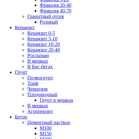
Фракция 20-40
Фракция 40-70
Гранитный отсев
Розовый
Керамзит
Керамзит 0-5
Керамзит 5-10
Керамзит 10-20
Керамзит 20-40
Россыпью
В мешках
В Биг-бегах
Грунт
Почвогрунт
Торф
Чернозем
Плодородный
Грунт в мешках
В мешках
Агроперлит
Бетон
Цементный раствор
М100
М150