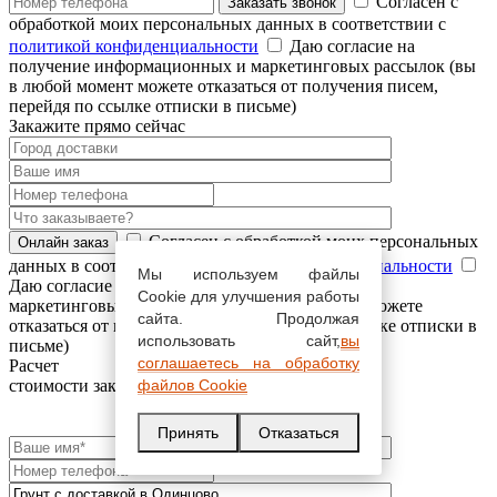
Согласен с
обработкой моих персональных данных в соответствии с
политикой конфиденциальности
Даю согласие на
получение информационных и маркетинговых рассылок (вы
в любой момент можете отказаться от получения писем,
перейдя по ссылке отписки в письме)
Закажите прямо сейчас
Согласен с обработкой моих персональных
данных в соответствии с
политикой конфиденциальности
Мы используем файлы
Даю согласие на получение информационных и
Cookie для улучшения работы
маркетинговых рассылок (вы в любой момент можете
сайта. Продолжая
отказаться от получения писем, перейдя по ссылке отписки в
использовать сайт,
вы
письме)
соглашаетесь на обработку
Расчет
стоимости заказа
файлов Cookie
Принять
Отказаться