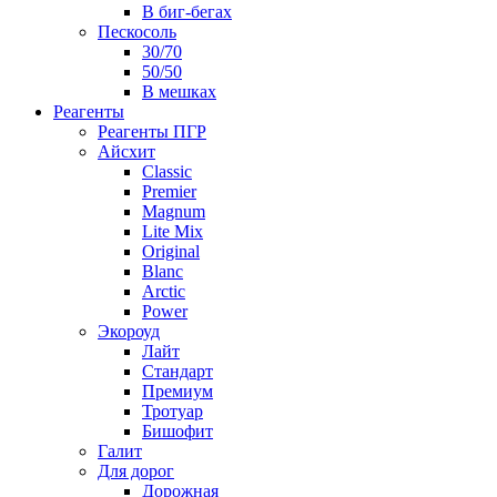
В биг-бегах
Пескосоль
30/70
50/50
В мешках
Реагенты
Реагенты ПГР
Айсхит
Classic
Premier
Magnum
Lite Mix
Original
Blanc
Arctic
Power
Экороуд
Лайт
Стандарт
Премиум
Тротуар
Бишофит
Галит
Для дорог
Дорожная