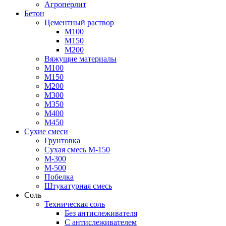
Агроперлит
Бетон
Цементный раствор
М100
М150
М200
Вяжущие материалы
М100
М150
М200
М300
М350
М400
М450
Сухие смеси
Грунтовка
Сухая смесь М-150
М-300
М-500
Побелка
Штукатурная смесь
Соль
Техническая соль
Без антислеживателя
С антислеживателем