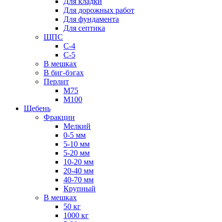
Для кладки
Для дорожных работ
Для фундамента
Для септика
ЩПС
С-4
С-5
В мешках
В биг-бэгах
Перлит
М75
М100
Щебень
Фракции
Мелкий
0-5 мм
5-10 мм
5-20 мм
10-20 мм
20-40 мм
40-70 мм
Крупный
В мешках
50 кг
1000 кг