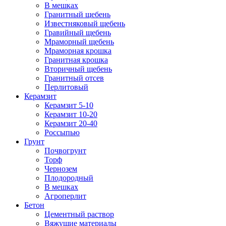
В мешках
Гранитный щебень
Известняковый щебень
Гравийный щебень
Мраморный щебень
Мраморная крошка
Гранитная крошка
Вторичный щебень
Гранитный отсев
Перлитовый
Керамзит
Керамзит 5-10
Керамзит 10-20
Керамзит 20-40
Россыпью
Грунт
Почвогрунт
Торф
Чернозем
Плодородный
В мешках
Агроперлит
Бетон
Цементный раствор
Вяжущие материалы