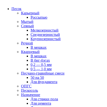
Песок
Карьерный
Россыпью
Мытый
Сеяный
Мелкозернистый
Среднезернистый
Крупнозернистый
Речной
В мешках
Кварцевый
В мешках
В биг-бэгах
0,2 — 0,5 мм
0,5 — 1,0 мм
Песчано-гравийные смеси
50 на 50
Для фундамента
ОПГС
Пескосоль
Назначение
Для стяжки пола
Для цемента