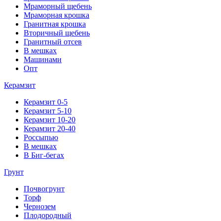
Мраморный щебень
Мраморная крошка
Гранитная крошка
Вторичный щебень
Гранитный отсев
В мешках
Машинами
Опт
Керамзит
Керамзит 0-5
Керамзит 5-10
Керамзит 10-20
Керамзит 20-40
Россыпью
В мешках
В Биг-бегах
Грунт
Почвогрунт
Торф
Чернозем
Плодородный