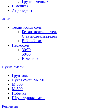
Грунт в мешках
В мешках
Агроперлит
ЖБИ
Техническая соль
Без антислеживателя
С антислеживателем
В биг-бегах
Пескосоль
30/70
50/50
В мешках
Сухие смеси
Грунтовка
Сухая смесь М-150
М-300
М-500
Побелка
Штукатурная смесь
Реагенты