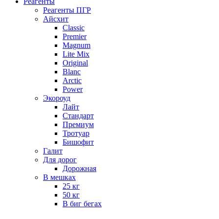
Реагенты
Реагенты ПГР
Айсхит
Classic
Premier
Magnum
Lite Mix
Original
Blanc
Arctic
Power
Экороуд
Лайт
Стандарт
Премиум
Тротуар
Бишофит
Галит
Для дорог
Дорожная
В мешках
25 кг
50 кг
В биг бегах