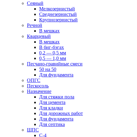
Сеяный
Мелкозернистый
Среднезернистый
Крупнозернистый
Речной
В мешках
Кварцевый
В мешках
В биг-бэгах
0,2 — 0,5 мм
0,5 — 1,0 мм
Песчано-гравийные смеси
50 на 50
Для фундамента
ОПГС
Пескосоль
Назначение
Для стяжки пола
Для цемента
Для кладки
Для дорожных работ
Для фундамента
Для септика
ЩПС
С-4