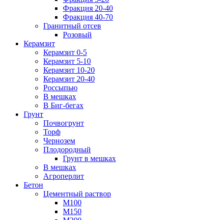
Фракция 20-40
Фракция 40-70
Гранитный отсев
Розовый
Керамзит
Керамзит 0-5
Керамзит 5-10
Керамзит 10-20
Керамзит 20-40
Россыпью
В мешках
В Биг-бегах
Грунт
Почвогрунт
Торф
Чернозем
Плодородный
Грунт в мешках
В мешках
Агроперлит
Бетон
Цементный раствор
М100
М150