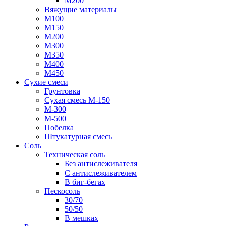
М200
Вяжущие материалы
М100
М150
М200
М300
М350
М400
М450
Сухие смеси
Грунтовка
Сухая смесь М-150
М-300
М-500
Побелка
Штукатурная смесь
Соль
Техническая соль
Без антислеживателя
С антислеживателем
В биг-бегах
Пескосоль
30/70
50/50
В мешках