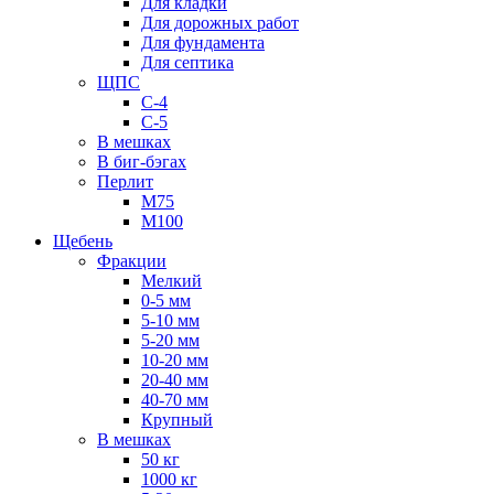
Для кладки
Для дорожных работ
Для фундамента
Для септика
ЩПС
С-4
С-5
В мешках
В биг-бэгах
Перлит
М75
М100
Щебень
Фракции
Мелкий
0-5 мм
5-10 мм
5-20 мм
10-20 мм
20-40 мм
40-70 мм
Крупный
В мешках
50 кг
1000 кг