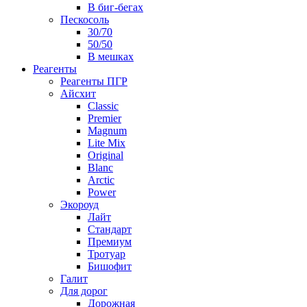
В биг-бегах
Пескосоль
30/70
50/50
В мешках
Реагенты
Реагенты ПГР
Айсхит
Classic
Premier
Magnum
Lite Mix
Original
Blanc
Arctic
Power
Экороуд
Лайт
Стандарт
Премиум
Тротуар
Бишофит
Галит
Для дорог
Дорожная