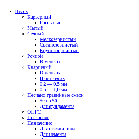
Песок
Карьерный
Россыпью
Мытый
Сеяный
Мелкозернистый
Среднезернистый
Крупнозернистый
Речной
В мешках
Кварцевый
В мешках
В биг-бэгах
0,2 — 0,5 мм
0,5 — 1,0 мм
Песчано-гравийные смеси
50 на 50
Для фундамента
ОПГС
Пескосоль
Назначение
Для стяжки пола
Для цемента