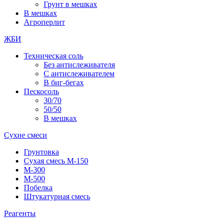
Грунт в мешках
В мешках
Агроперлит
ЖБИ
Техническая соль
Без антислеживателя
С антислеживателем
В биг-бегах
Пескосоль
30/70
50/50
В мешках
Сухие смеси
Грунтовка
Сухая смесь М-150
М-300
М-500
Побелка
Штукатурная смесь
Реагенты