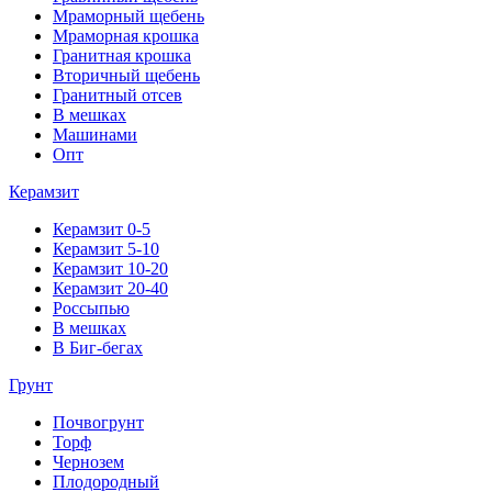
Мраморный щебень
Мраморная крошка
Гранитная крошка
Вторичный щебень
Гранитный отсев
В мешках
Машинами
Опт
Керамзит
Керамзит 0-5
Керамзит 5-10
Керамзит 10-20
Керамзит 20-40
Россыпью
В мешках
В Биг-бегах
Грунт
Почвогрунт
Торф
Чернозем
Плодородный