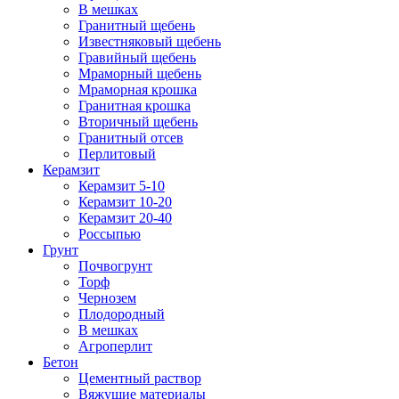
В мешках
Гранитный щебень
Известняковый щебень
Гравийный щебень
Мраморный щебень
Мраморная крошка
Гранитная крошка
Вторичный щебень
Гранитный отсев
Перлитовый
Керамзит
Керамзит 5-10
Керамзит 10-20
Керамзит 20-40
Россыпью
Грунт
Почвогрунт
Торф
Чернозем
Плодородный
В мешках
Агроперлит
Бетон
Цементный раствор
Вяжущие материалы