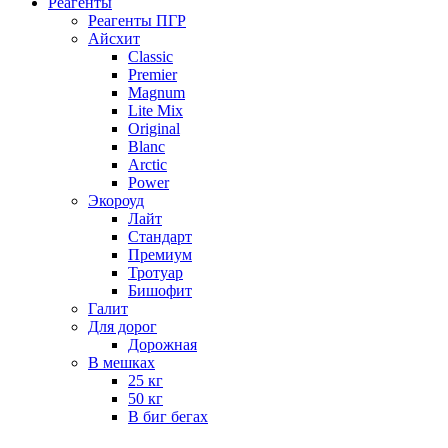
Реагенты
Реагенты ПГР
Айсхит
Classic
Premier
Magnum
Lite Mix
Original
Blanc
Arctic
Power
Экороуд
Лайт
Стандарт
Премиум
Тротуар
Бишофит
Галит
Для дорог
Дорожная
В мешках
25 кг
50 кг
В биг бегах