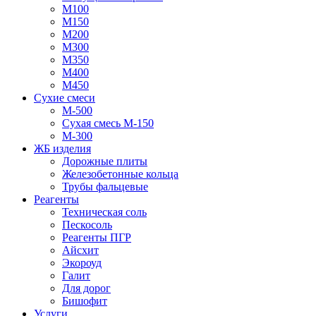
М100
М150
М200
М300
М350
М400
М450
Сухие смеси
М-500
Сухая смесь М-150
М-300
ЖБ изделия
Дорожные плиты
Железобетонные кольца
Трубы фальцевые
Реагенты
Техническая соль
Пескосоль
Реагенты ПГР
Айсхит
Экороуд
Галит
Для дорог
Бишофит
Услуги