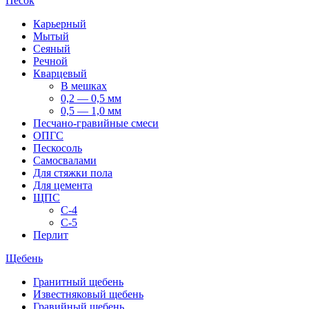
Песок
Карьерный
Мытый
Сеяный
Речной
Кварцевый
В мешках
0,2 — 0,5 мм
0,5 — 1,0 мм
Песчано-гравийные смеси
ОПГС
Пескосоль
Самосвалами
Для стяжки пола
Для цемента
ЩПС
С-4
С-5
Перлит
Щебень
Гранитный щебень
Известняковый щебень
Гравийный щебень