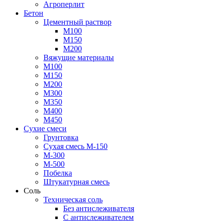
Агроперлит
Бетон
Цементный раствор
М100
М150
М200
Вяжущие материалы
М100
М150
М200
М300
М350
М400
М450
Сухие смеси
Грунтовка
Сухая смесь М-150
М-300
М-500
Побелка
Штукатурная смесь
Соль
Техническая соль
Без антислеживателя
С антислеживателем