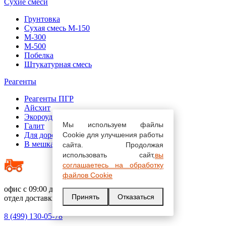
Сухие смеси
Грунтовка
Сухая смесь М-150
М-300
М-500
Побелка
Штукатурная смесь
Реагенты
Реагенты ПГР
Айсхит
Экороуд
Мы используем файлы
Галит
Для дорог
Cookie для улучшения работы
В мешках
сайта. Продолжая
использовать сайт,
вы
соглашаетесь на обработку
файлов Cookie
офис с 09:00 до 19:00
Принять
Отказаться
отдел доставки с 09:00 до 22:00
8 (499) 130-05-78