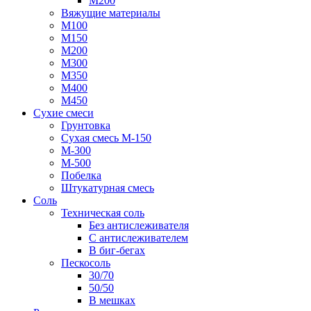
М200
Вяжущие материалы
М100
М150
М200
М300
М350
М400
М450
Сухие смеси
Грунтовка
Сухая смесь М-150
М-300
М-500
Побелка
Штукатурная смесь
Соль
Техническая соль
Без антислеживателя
С антислеживателем
В биг-бегах
Пескосоль
30/70
50/50
В мешках