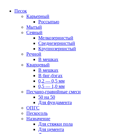
Песок
Карьерный
Россыпью
Мытый
Сеяный
Мелкозернистый
Среднезернистый
Крупнозернистый
Речной
В мешках
Кварцевый
В мешках
В биг-бэгах
0,2 — 0,5 мм
0,5 — 1,0 мм
Песчано-гравийные смеси
50 на 50
Для фундамента
ОПГС
Пескосоль
Назначение
Для стяжки пола
Для цемента