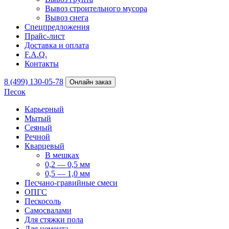
Вывоз строительного мусора
Вывоз снега
Спецпредложения
Прайс-лист
Доставка и оплата
F.A.Q.
Контакты
8 (499) 130-05-78
Онлайн заказ
Песок
Карьерный
Мытый
Сеяный
Речной
Кварцевый
В мешках
0,2 — 0,5 мм
0,5 — 1,0 мм
Песчано-гравийные смеси
ОПГС
Пескосоль
Самосвалами
Для стяжки пола
Для цемента