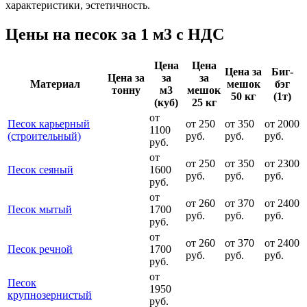
характеристики, эстетичность.
Цены на песок за 1 м3 с НДС
Цена
Цена
Цена за
Биг-
Цена за
за
за
Материал
мешок
бэг
тонну
м3
мешок
50 кг
(1т)
(куб)
25 кг
от
Песок карьерный
от 250
от 350
от 2000
1100
(строительный)
руб.
руб.
руб.
руб.
от
от 250
от 350
от 2300
Песок сеяный
1600
руб.
руб.
руб.
руб.
от
от 260
от 370
от 2400
Песок мытый
1700
руб.
руб.
руб.
руб.
от
от 260
от 370
от 2400
Песок речной
1700
руб.
руб.
руб.
руб.
от
Песок
1950
крупнозернистый
руб.