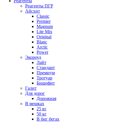
Реагенты
Реагенты ПГР
Айсхит
Classic
Premier
Magnum
Lite Mix
Original
Blanc
Arctic
Power
Экороуд
Лайт
Стандарт
Премиум
Тротуар
Бишофит
Галит
Для дорог
Дорожная
В мешках
25 кг
50 кг
В биг бегах