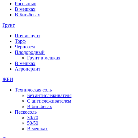
Россыпью
В мешках
В Биг-бегах
Грунт
Почвогрунт
Торф
Чернозем
Плодородный
Грунт в мешках
В мешках
Агроперлит
ЖБИ
Техническая соль
Без антислеживателя
С антислеживателем
В биг-бегах
Пескосоль
30/70
50/50
В мешках