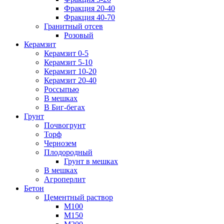
Фракция 20-40
Фракция 40-70
Гранитный отсев
Розовый
Керамзит
Керамзит 0-5
Керамзит 5-10
Керамзит 10-20
Керамзит 20-40
Россыпью
В мешках
В Биг-бегах
Грунт
Почвогрунт
Торф
Чернозем
Плодородный
Грунт в мешках
В мешках
Агроперлит
Бетон
Цементный раствор
М100
М150