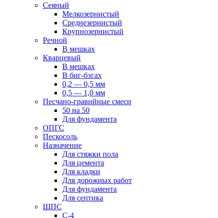
Сеяный
Мелкозернистый
Среднезернистый
Крупнозернистый
Речной
В мешках
Кварцевый
В мешках
В биг-бэгах
0,2 — 0,5 мм
0,5 — 1,0 мм
Песчано-гравийные смеси
50 на 50
Для фундамента
ОПГС
Пескосоль
Назначение
Для стяжки пола
Для цемента
Для кладки
Для дорожных работ
Для фундамента
Для септика
ЩПС
С-4