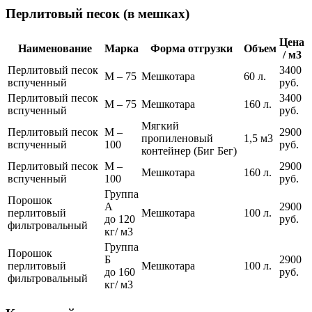
Перлитовый песок (в мешках)
Цена
Наименование
Марка
Форма отгрузки
Объем
/ м3
Перлитовый песок
3400
М – 75
Мешкотара
60 л.
вспученный
руб.
Перлитовый песок
3400
М – 75
Мешкотара
160 л.
вспученный
руб.
Мягкий
Перлитовый песок
М –
2900
пропиленовый
1,5 м3
вспученный
100
руб.
контейнер (Биг Бег)
Перлитовый песок
М –
2900
Мешкотара
160 л.
вспученный
100
руб.
Группа
Порошок
А
2900
перлитовый
Мешкотара
100 л.
до 120
руб.
фильтровальный
кг/ м3
Группа
Порошок
Б
2900
перлитовый
Мешкотара
100 л.
до 160
руб.
фильтровальный
кг/ м3