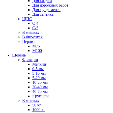
Для кладки
Для дорожных работ
Для фундамента
Для септика
ЩПС
С-4
С-5
В мешках
В биг-бэгах
Перлит
М75
М100
Щебень
Фракции
Мелкий
0-5 мм
5-10 мм
5-20 мм
10-20 мм
20-40 мм
40-70 мм
Крупный
В мешках
50 кг
1000 кг