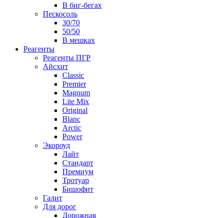
В биг-бегах
Пескосоль
30/70
50/50
В мешках
Реагенты
Реагенты ПГР
Айсхит
Classic
Premier
Magnum
Lite Mix
Original
Blanc
Arctic
Power
Экороуд
Лайт
Стандарт
Премиум
Тротуар
Бишофит
Галит
Для дорог
Дорожная