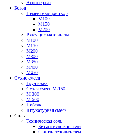
Агроперлит
Бетон
Цементный раствор
М100
М150
М200
Вяжущие материалы
М100
М150
М200
М300
М350
М400
М450
Сухие смеси
Грунтовка
Сухая смесь М-150
М-300
М-500
Побелка
Штукатурная смесь
Соль
Техническая соль
Без антислеживателя
С антислеживателем