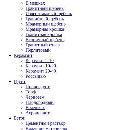
В мешках
Гранитный щебень
Известняковый щебень
Гравийный щебень
Мраморный щебень
Мраморная крошка
Гранитная крошка
Вторичный щебень
Гранитный отсев
Перлитовый
Керамзит
Керамзит 5-10
Керамзит 10-20
Керамзит 20-40
Россыпью
Грунт
Почвогрунт
Торф
Чернозем
Плодородный
В мешках
Агроперлит
Бетон
Цементный раствор
Вяжущие материалы