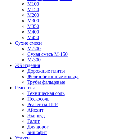
М100
М150
М200
М300
М350
М400
М450
Сухие смеси
М-500
Сухая смесь М-150
М-300
ЖБ изделия
Дорожные плиты
Железобетонные кольца
Трубы фальцевые
Реагенты
Техническая соль
Пескосоль
Реагенты ПГР
Айсхит
Экороуд
Галит
Для дорог
Бишофит
Услуги