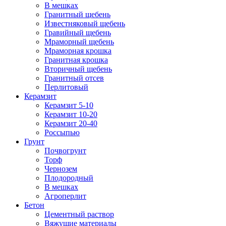
В мешках
Гранитный щебень
Известняковый щебень
Гравийный щебень
Мраморный щебень
Мраморная крошка
Гранитная крошка
Вторичный щебень
Гранитный отсев
Перлитовый
Керамзит
Керамзит 5-10
Керамзит 10-20
Керамзит 20-40
Россыпью
Грунт
Почвогрунт
Торф
Чернозем
Плодородный
В мешках
Агроперлит
Бетон
Цементный раствор
Вяжущие материалы