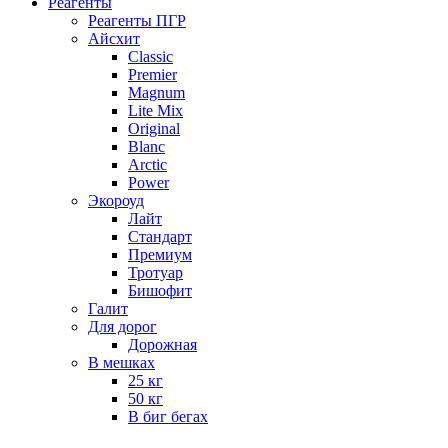
Реагенты
Реагенты ПГР
Айсхит
Classic
Premier
Magnum
Lite Mix
Original
Blanc
Arctic
Power
Экороуд
Лайт
Стандарт
Премиум
Тротуар
Бишофит
Галит
Для дорог
Дорожная
В мешках
25 кг
50 кг
В биг бегах