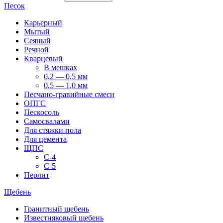
Песок
Карьерный
Мытый
Сеяный
Речной
Кварцевый
В мешках
0,2 — 0,5 мм
0,5 — 1,0 мм
Песчано-гравийные смеси
ОПГС
Пескосоль
Самосвалами
Для стяжки пола
Для цемента
ЩПС
С-4
С-5
Перлит
Щебень
Гранитный щебень
Известняковый щебень