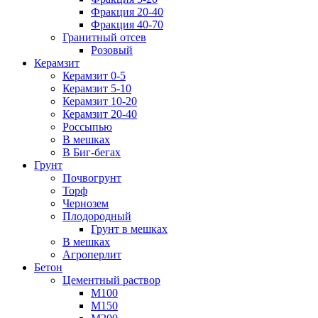
Фракция 20-40
Фракция 40-70
Гранитный отсев
Розовый
Керамзит
Керамзит 0-5
Керамзит 5-10
Керамзит 10-20
Керамзит 20-40
Россыпью
В мешках
В Биг-бегах
Грунт
Почвогрунт
Торф
Чернозем
Плодородный
Грунт в мешках
В мешках
Агроперлит
Бетон
Цементный раствор
М100
М150