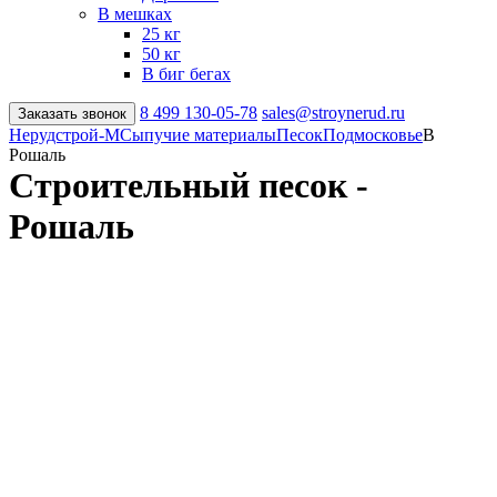
В мешках
25 кг
50 кг
В биг бегах
8 499
130-05-78
sales@stroynerud.ru
Заказать звонок
Нерудстрой-М
Сыпучие материалы
Песок
Подмосковье
В
Рошаль
Строительный песок -
Рошаль