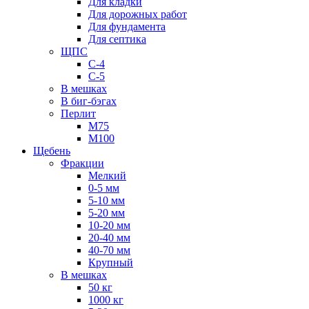
Для кладки
Для дорожных работ
Для фундамента
Для септика
ЩПС
С-4
С-5
В мешках
В биг-бэгах
Перлит
М75
М100
Щебень
Фракции
Мелкий
0-5 мм
5-10 мм
5-20 мм
10-20 мм
20-40 мм
40-70 мм
Крупный
В мешках
50 кг
1000 кг