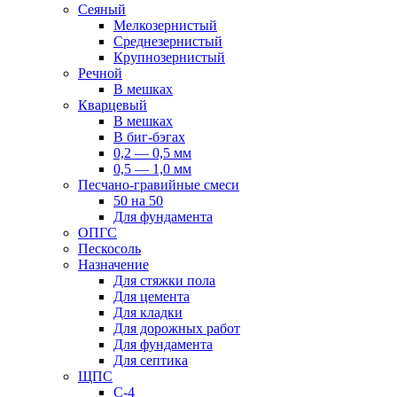
Сеяный
Мелкозернистый
Среднезернистый
Крупнозернистый
Речной
В мешках
Кварцевый
В мешках
В биг-бэгах
0,2 — 0,5 мм
0,5 — 1,0 мм
Песчано-гравийные смеси
50 на 50
Для фундамента
ОПГС
Пескосоль
Назначение
Для стяжки пола
Для цемента
Для кладки
Для дорожных работ
Для фундамента
Для септика
ЩПС
С-4