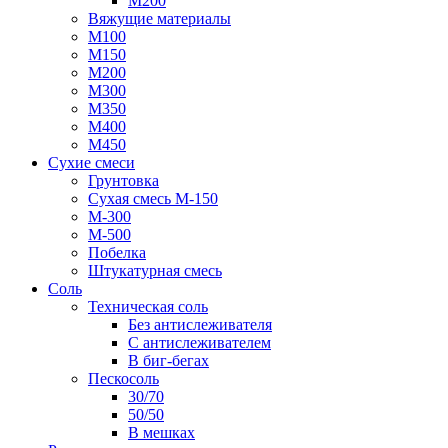
М200
Вяжущие материалы
М100
М150
М200
М300
М350
М400
М450
Сухие смеси
Грунтовка
Сухая смесь М-150
М-300
М-500
Побелка
Штукатурная смесь
Соль
Техническая соль
Без антислеживателя
С антислеживателем
В биг-бегах
Пескосоль
30/70
50/50
В мешках