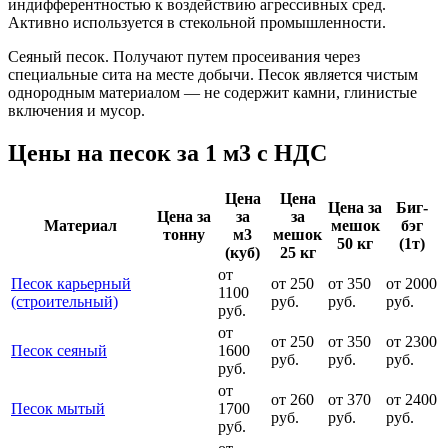
индифферентностью к воздействию агрессивных сред.
Активно используется в стекольной промышленности.
Сеяный песок. Получают путем просеивания через
специальные сита на месте добычи. Песок является чистым
однородным материалом — не содержит камни, глинистые
включения и мусор.
Цены на песок за 1 м3 с НДС
Цена
Цена
Цена за
Биг-
Цена за
за
за
Материал
мешок
бэг
тонну
м3
мешок
50 кг
(1т)
(куб)
25 кг
от
Песок карьерный
от 250
от 350
от 2000
1100
(строительный)
руб.
руб.
руб.
руб.
от
от 250
от 350
от 2300
Песок сеяный
1600
руб.
руб.
руб.
руб.
от
от 260
от 370
от 2400
Песок мытый
1700
руб.
руб.
руб.
руб.