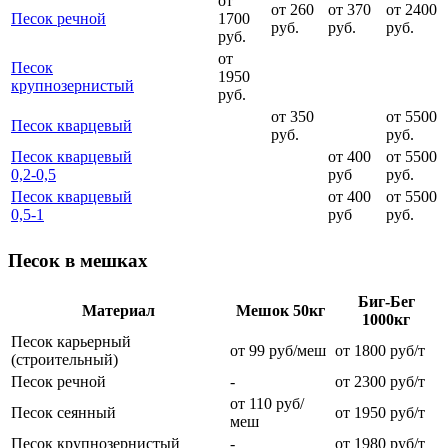
от
от 260
от 370
от 2400
Песок речной
1700
руб.
руб.
руб.
руб.
от
Песок
1950
крупнозернистый
руб.
от 350
от 5500
Песок кварцевый
руб.
руб.
Песок кварцевый
от 400
от 5500
0,2-0,5
руб
руб.
Песок кварцевый
от 400
от 5500
0,5-1
руб
руб.
Песок в мешках
Биг-Бег
Материал
Мешок 50кг
1000кг
Песок карьерный
от 99 руб/меш
от 1800 руб/т
(строительный)
Песок речной
-
от 2300 руб/т
от 110 руб/
Песок сеянный
от 1950 руб/т
меш
Песок крупнозернистый
-
от 1980 руб/т