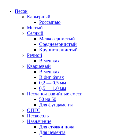
Песок
Карьерный
Россыпью
Мытый
Сеяный
Мелкозернистый
Среднезернистый
Крупнозернистый
Речной
В мешках
Кварцевый
В мешках
В биг-бэгах
0,2 — 0,5 мм
0,5 — 1,0 мм
Песчано-гравийные смеси
50 на 50
Для фундамента
ОПГС
Пескосоль
Назначение
Для стяжки пола
Для цемента