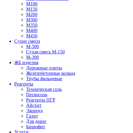
М100
М150
М200
М300
М350
М400
М450
Сухие смеси
М-500
Сухая смесь М-150
М-300
ЖБ изделия
Дорожные плиты
Железобетонные кольца
Трубы фальцевые
Реагенты
Техническая соль
Пескосоль
Реагенты ПГР
Айсхит
Экороуд
Галит
Для дорог
Бишофит
Услуги