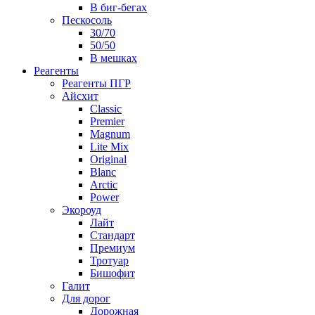
В биг-бегах
Пескосоль
30/70
50/50
В мешках
Реагенты
Реагенты ПГР
Айсхит
Classic
Premier
Magnum
Lite Mix
Original
Blanc
Arctic
Power
Экороуд
Лайт
Стандарт
Премиум
Тротуар
Бишофит
Галит
Для дорог
Дорожная