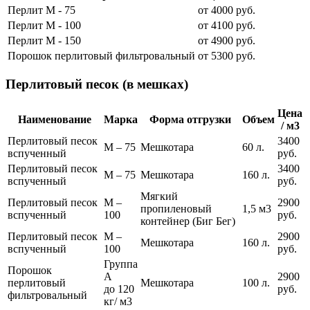
Перлит М - 75
от 4000 руб.
Перлит М - 100
от 4100 руб.
Перлит М - 150
от 4900 руб.
Порошок перлитовый фильтровальный
от 5300 руб.
Перлитовый песок (в мешках)
Цена
Наименование
Марка
Форма отгрузки
Объем
/ м3
Перлитовый песок
3400
М – 75
Мешкотара
60 л.
вспученный
руб.
Перлитовый песок
3400
М – 75
Мешкотара
160 л.
вспученный
руб.
Мягкий
Перлитовый песок
М –
2900
пропиленовый
1,5 м3
вспученный
100
руб.
контейнер (Биг Бег)
Перлитовый песок
М –
2900
Мешкотара
160 л.
вспученный
100
руб.
Группа
Порошок
А
2900
перлитовый
Мешкотара
100 л.
до 120
руб.
фильтровальный
кг/ м3