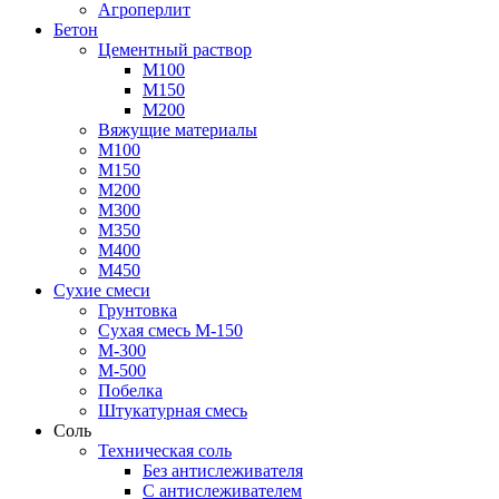
Агроперлит
Бетон
Цементный раствор
М100
М150
М200
Вяжущие материалы
М100
М150
М200
М300
М350
М400
М450
Сухие смеси
Грунтовка
Сухая смесь М-150
М-300
М-500
Побелка
Штукатурная смесь
Соль
Техническая соль
Без антислеживателя
С антислеживателем