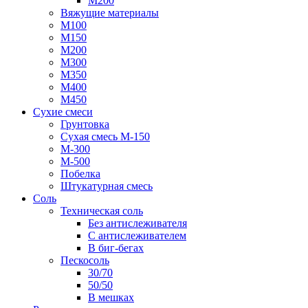
М200
Вяжущие материалы
М100
М150
М200
М300
М350
М400
М450
Сухие смеси
Грунтовка
Сухая смесь М-150
М-300
М-500
Побелка
Штукатурная смесь
Соль
Техническая соль
Без антислеживателя
С антислеживателем
В биг-бегах
Пескосоль
30/70
50/50
В мешках