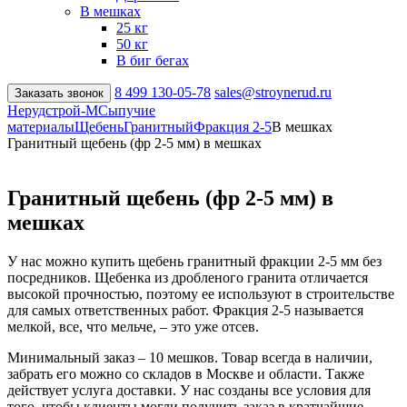
В мешках
25 кг
50 кг
В биг бегах
8 499
130-05-78
sales@stroynerud.ru
Заказать звонок
Нерудстрой-М
Сыпучие
материалы
Щебень
Гранитный
Фракция 2-5
В мешках
Гранитный щебень (фр 2-5 мм) в мешках
Гранитный щебень (фр 2-5 мм) в
мешках
У нас можно купить щебень гранитный фракции 2-5 мм без
посредников. Щебенка из дробленого гранита отличается
высокой прочностью, поэтому ее используют в строительстве
для самых ответственных работ. Фракция 2-5 называется
мелкой, все, что мельче, – это уже отсев.
Минимальный заказ – 10 мешков. Товар всегда в наличии,
забрать его можно со складов в Москве и области. Также
действует услуга доставки. У нас созданы все условия для
того, чтобы клиенты могли получить заказ в кратчайшие