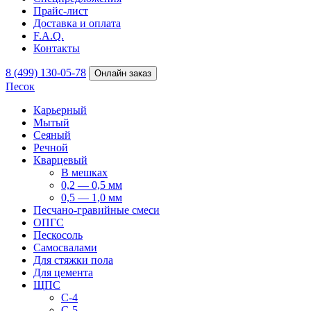
Прайс-лист
Доставка и оплата
F.A.Q.
Контакты
8 (499) 130-05-78
Онлайн заказ
Песок
Карьерный
Мытый
Сеяный
Речной
Кварцевый
В мешках
0,2 — 0,5 мм
0,5 — 1,0 мм
Песчано-гравийные смеси
ОПГС
Пескосоль
Самосвалами
Для стяжки пола
Для цемента
ЩПС
С-4
С-5