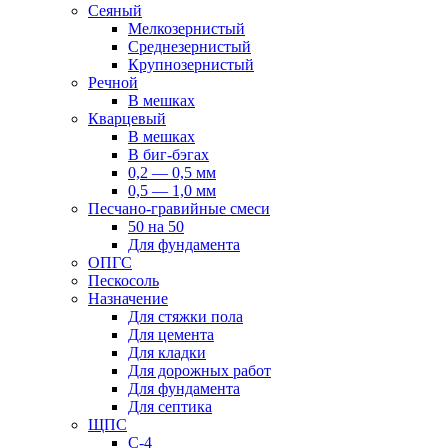
Сеяный
Мелкозернистый
Среднезернистый
Крупнозернистый
Речной
В мешках
Кварцевый
В мешках
В биг-бэгах
0,2 — 0,5 мм
0,5 — 1,0 мм
Песчано-гравийные смеси
50 на 50
Для фундамента
ОПГС
Пескосоль
Назначение
Для стяжки пола
Для цемента
Для кладки
Для дорожных работ
Для фундамента
Для септика
ЩПС
С-4