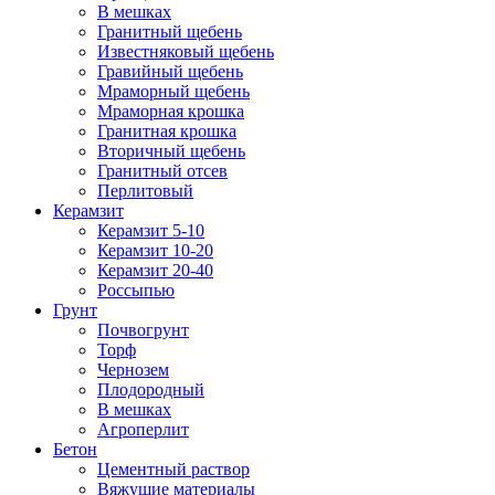
В мешках
Гранитный щебень
Известняковый щебень
Гравийный щебень
Мраморный щебень
Мраморная крошка
Гранитная крошка
Вторичный щебень
Гранитный отсев
Перлитовый
Керамзит
Керамзит 5-10
Керамзит 10-20
Керамзит 20-40
Россыпью
Грунт
Почвогрунт
Торф
Чернозем
Плодородный
В мешках
Агроперлит
Бетон
Цементный раствор
Вяжущие материалы