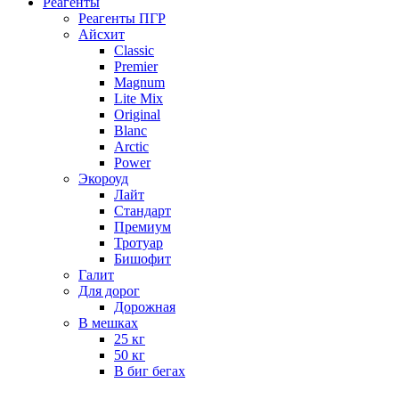
Реагенты
Реагенты ПГР
Айсхит
Classic
Premier
Magnum
Lite Mix
Original
Blanc
Arctic
Power
Экороуд
Лайт
Стандарт
Премиум
Тротуар
Бишофит
Галит
Для дорог
Дорожная
В мешках
25 кг
50 кг
В биг бегах