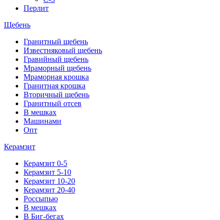
Перлит
Щебень
Гранитный щебень
Известняковый щебень
Гравийный щебень
Мраморный щебень
Мраморная крошка
Гранитная крошка
Вторичный щебень
Гранитный отсев
В мешках
Машинами
Опт
Керамзит
Керамзит 0-5
Керамзит 5-10
Керамзит 10-20
Керамзит 20-40
Россыпью
В мешках
В Биг-бегах