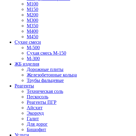
М100
М150
М200
М300
М350
М400
М450
Сухие смеси
М-500
Сухая смесь М-150
М-300
ЖБ изделия
Дорожные плиты
Железобетонные кольца
Трубы фальцевые
Реагенты
Техническая соль
Пескосоль
Реагенты ПГР
Айсхит
Экороуд
Галит
Для дорог
Бишофит
Услуги