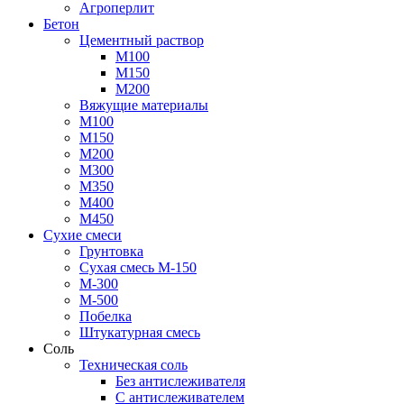
Агроперлит
Бетон
Цементный раствор
М100
М150
М200
Вяжущие материалы
М100
М150
М200
М300
М350
М400
М450
Сухие смеси
Грунтовка
Сухая смесь М-150
М-300
М-500
Побелка
Штукатурная смесь
Соль
Техническая соль
Без антислеживателя
С антислеживателем