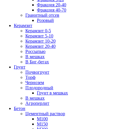
Фракция 20-40
Фракция 40-70
Гранитный отсев
Розовый
Керамзит
Керамзит 0-5
Керамзит 5-10
Керамзит 10-20
Керамзит 20-40
Россыпью
В мешках
В Биг-бегах
Грунт
Почвогрунт
Торф
Чернозем
Плодородный
Грунт в мешках
В мешках
Агроперлит
Бетон
Цементный раствор
М100
М150