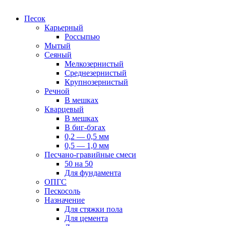
Песок
Карьерный
Россыпью
Мытый
Сеяный
Мелкозернистый
Среднезернистый
Крупнозернистый
Речной
В мешках
Кварцевый
В мешках
В биг-бэгах
0,2 — 0,5 мм
0,5 — 1,0 мм
Песчано-гравийные смеси
50 на 50
Для фундамента
ОПГС
Пескосоль
Назначение
Для стяжки пола
Для цемента