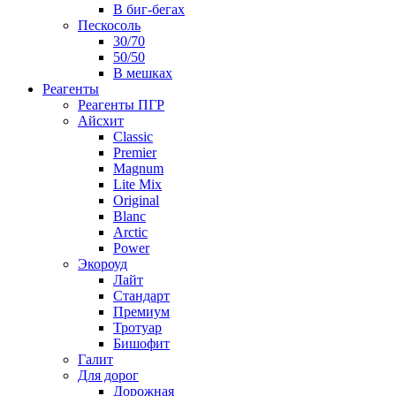
В биг-бегах
Пескосоль
30/70
50/50
В мешках
Реагенты
Реагенты ПГР
Айсхит
Classic
Premier
Magnum
Lite Mix
Original
Blanc
Arctic
Power
Экороуд
Лайт
Стандарт
Премиум
Тротуар
Бишофит
Галит
Для дорог
Дорожная