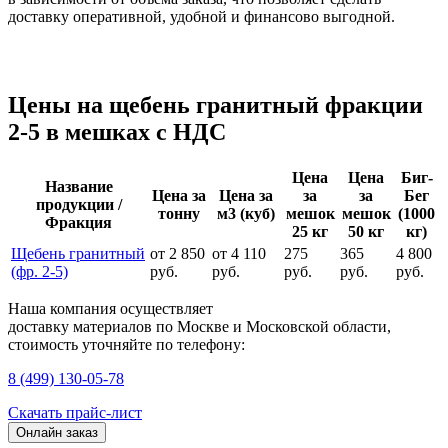
доставку оперативной, удобной и финансово выгодной.
Цены на щебень гранитный фракции
2-5 в мешках с НДС
Цена
Цена
Биг-
Название
Цена за
Цена за
за
за
Бег
продукции /
тонну
м3 (куб)
мешок
мешок
(1000
Фракция
25 кг
50 кг
кг)
Щебень гранитный
от 2 850
от 4 110
275
365
4 800
(фр. 2-5)
руб.
руб.
руб.
руб.
руб.
Наша компания осуществляет
доставку материалов
по Москве и Московской области
,
стоимость уточняйте по телефону:
8 (499) 130-05-78
Скачать прайс-лист
Онлайн заказ