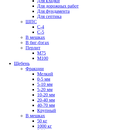
Для кладки
Для дорожных работ
Для фундамента
Для септика
ЩПС
С-4
С-5
В мешках
В биг-бэгах
Перлит
М75
М100
Щебень
Фракции
Мелкий
0-5 мм
5-10 мм
5-20 мм
10-20 мм
20-40 мм
40-70 мм
Крупный
В мешках
50 кг
1000 кг