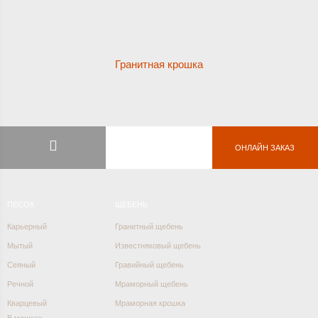
Гранитная крошка
ОНЛАЙН ЗАКАЗ
ПЕСОК
ЩЕБЕНЬ
Карьерный
Гранитный щебень
Мытый
Известняковый щебень
Сеяный
Гравийный щебень
Речной
Мраморный щебень
Кварцевый
Мраморная крошка
В мешках