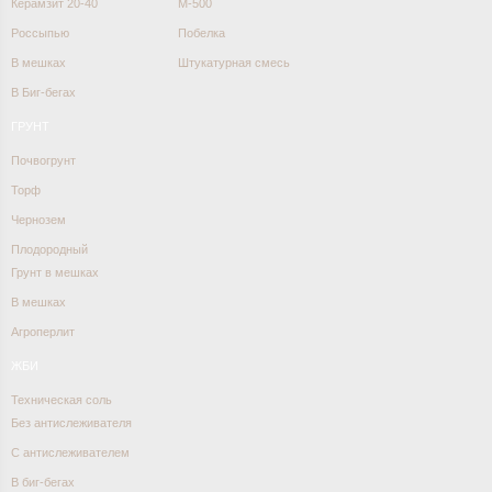
Керамзит 20-40
М-500
Россыпью
Побелка
В мешках
Штукатурная смесь
В Биг-бегах
ГРУНТ
Почвогрунт
Торф
Чернозем
Плодородный
Грунт в мешках
В мешках
Агроперлит
ЖБИ
Техническая соль
Без антислеживателя
С антислеживателем
В биг-бегах