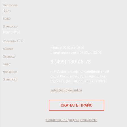
Пескосоль
30/70
50/50
В мешках
РЕАГЕНТЫ
Реагенты ПГР
офис с 09:00 до 19:00
Айсхит
отдел доставки с 09:00 до 22:00
Экороуд
8 (499) 130-05-78
Галит
г. Москва, вн.тер. г. Муниципальный
Для дорог
Округ Южное Бутово, ул Адмирала
В мешках
Руднева, дом 20, помещение 19/3
sales@stroynerud.ru
СКАЧАТЬ ПРАЙС
Политика конфиденциальности