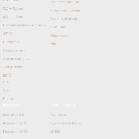
Гранитная крошка
0,2 — 0,5 мм
Вторичный щебень
0,5 — 1,0 мм
Гранитный отсев
Песчано-гравийные смеси
В мешках
ОПГС
Машинами
Пескосоль
Опт
Самосвалами
Для стяжки пола
Для цемента
ЩПС
С-4
С-5
Перлит
КЕРАМЗИТ
СУХИЕ СМЕСИ
Керамзит 0-5
Грунтовка
Керамзит 5-10
Сухая смесь М-150
Керамзит 10-20
М-300