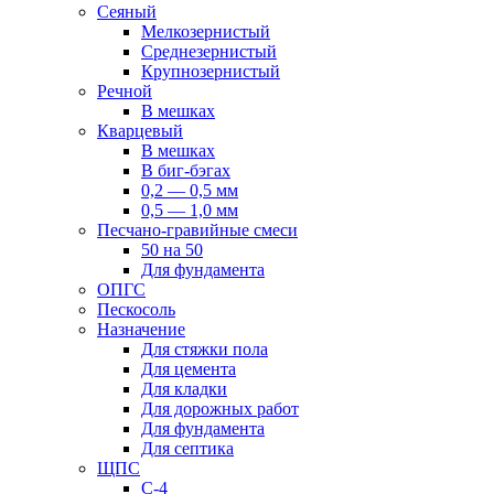
Сеяный
Мелкозернистый
Среднезернистый
Крупнозернистый
Речной
В мешках
Кварцевый
В мешках
В биг-бэгах
0,2 — 0,5 мм
0,5 — 1,0 мм
Песчано-гравийные смеси
50 на 50
Для фундамента
ОПГС
Пескосоль
Назначение
Для стяжки пола
Для цемента
Для кладки
Для дорожных работ
Для фундамента
Для септика
ЩПС
С-4