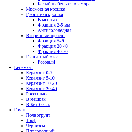
Белый щебень из мрамора
Мраморная крошка
Гранитная крошка
В мешках
Фракция 2-5 мм
Антигололедная
Вторичный щебень
Фракция 5-20
Фракция 20-40
Фракция 40-70
Гранитный отсев
Розовый
Керамзит
Керамзит 0-5
Керамзит 5-10
Керамзит 10-20
Керамзит 20-40
Россыпью
В мешках
В Биг-бегах
Грунт
Почвогрунт
Торф
Чернозем
Плодородный