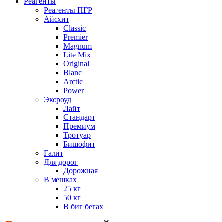
Реагенты
Реагенты ПГР
Айсхит
Classic
Premier
Magnum
Lite Mix
Original
Blanc
Arctic
Power
Экороуд
Лайт
Стандарт
Премиум
Тротуар
Бишофит
Галит
Для дорог
Дорожная
В мешках
25 кг
50 кг
В биг бегах