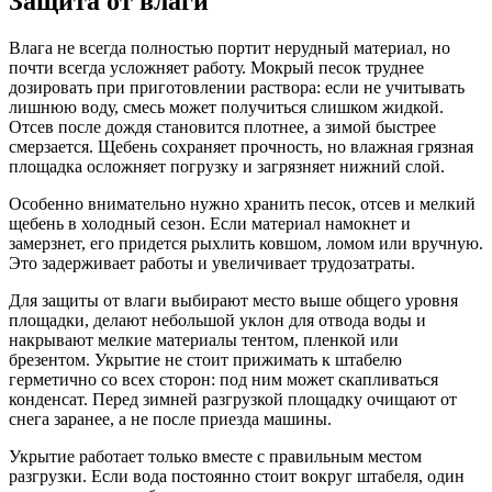
Защита от влаги
Влага не всегда полностью портит нерудный материал, но
почти всегда усложняет работу. Мокрый песок труднее
дозировать при приготовлении раствора: если не учитывать
лишнюю воду, смесь может получиться слишком жидкой.
Отсев после дождя становится плотнее, а зимой быстрее
смерзается. Щебень сохраняет прочность, но влажная грязная
площадка осложняет погрузку и загрязняет нижний слой.
Особенно внимательно нужно хранить песок, отсев и мелкий
щебень в холодный сезон. Если материал намокнет и
замерзнет, его придется рыхлить ковшом, ломом или вручную.
Это задерживает работы и увеличивает трудозатраты.
Для защиты от влаги выбирают место выше общего уровня
площадки, делают небольшой уклон для отвода воды и
накрывают мелкие материалы тентом, пленкой или
брезентом. Укрытие не стоит прижимать к штабелю
герметично со всех сторон: под ним может скапливаться
конденсат. Перед зимней разгрузкой площадку очищают от
снега заранее, а не после приезда машины.
Укрытие работает только вместе с правильным местом
разгрузки. Если вода постоянно стоит вокруг штабеля, один