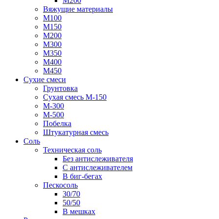
М200
Вяжущие материалы
М100
М150
М200
М300
М350
М400
М450
Сухие смеси
Грунтовка
Сухая смесь М-150
М-300
М-500
Побелка
Штукатурная смесь
Соль
Техническая соль
Без антислеживателя
С антислеживателем
В биг-бегах
Пескосоль
30/70
50/50
В мешках