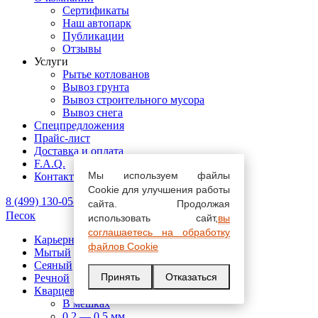
Сертификаты
Наш автопарк
Публикации
Отзывы
Услуги
Рытье котлованов
Вывоз грунта
Вывоз строительного мусора
Вывоз снега
Спецпредложения
Прайс-лист
Доставка и оплата
F.A.Q.
Мы используем файлы
Контакты
Cookie для улучшения работы
8 (499) 130-05-78
Онлайн заказ
сайта. Продолжая
Песок
использовать сайт,
вы
соглашаетесь на обработку
Карьерный
файлов Cookie
Мытый
Сеяный
Принять
Отказаться
Речной
Кварцевый
В мешках
0,2 — 0,5 мм