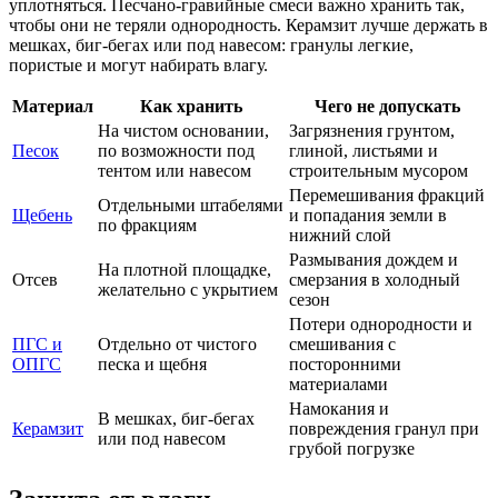
уплотняться. Песчано-гравийные смеси важно хранить так,
чтобы они не теряли однородность. Керамзит лучше держать в
мешках, биг-бегах или под навесом: гранулы легкие,
пористые и могут набирать влагу.
Материал
Как хранить
Чего не допускать
На чистом основании,
Загрязнения грунтом,
Песок
по возможности под
глиной, листьями и
тентом или навесом
строительным мусором
Перемешивания фракций
Отдельными штабелями
Щебень
и попадания земли в
по фракциям
нижний слой
Размывания дождем и
На плотной площадке,
Отсев
смерзания в холодный
желательно с укрытием
сезон
Потери однородности и
ПГС и
Отдельно от чистого
смешивания с
ОПГС
песка и щебня
посторонними
материалами
Намокания и
В мешках, биг-бегах
Керамзит
повреждения гранул при
или под навесом
грубой погрузке