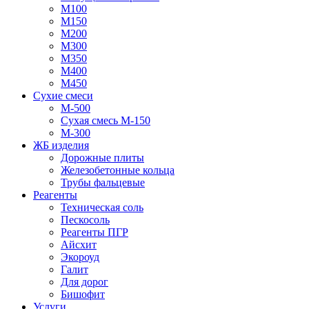
М100
М150
М200
М300
М350
М400
М450
Сухие смеси
М-500
Сухая смесь М-150
М-300
ЖБ изделия
Дорожные плиты
Железобетонные кольца
Трубы фальцевые
Реагенты
Техническая соль
Пескосоль
Реагенты ПГР
Айсхит
Экороуд
Галит
Для дорог
Бишофит
Услуги