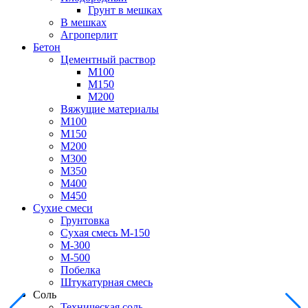
Грунт в мешках
В мешках
Агроперлит
Бетон
Цементный раствор
М100
М150
М200
Вяжущие материалы
М100
М150
М200
М300
М350
М400
М450
Сухие смеси
Грунтовка
Сухая смесь М-150
М-300
М-500
Побелка
Штукатурная смесь
Соль
Техническая соль