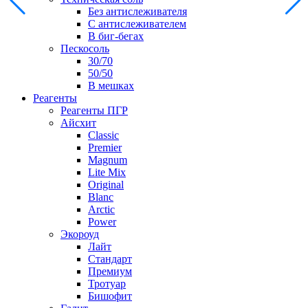
Без антислеживателя
С антислеживателем
В биг-бегах
Пескосоль
30/70
50/50
В мешках
Реагенты
Реагенты ПГР
Айсхит
Classic
Premier
Magnum
Lite Mix
Original
Blanc
Arctic
Power
Экороуд
Лайт
Стандарт
Премиум
Тротуар
Бишофит