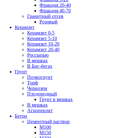
Фракция 20-40
Фракция 40-70
Гранитный отсев
Розовый
Керамзит
Керамзит 0-5
Керамзит 5-10
Керамзит 10-20
Керамзит 20-40
Россыпью
В мешках
В Биг-бегах
Грунт
Почвогрунт
Торф
Чернозем
Плодородный
Грунт в мешках
В мешках
Агроперлит
Бетон
Цементный раствор
М100
М150