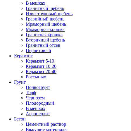
В мешках
Гранитный щебень
Известняковый щебень
Гравийный щебень
Мраморный щебень
Мраморная крошка
Гранитная крошка
Вторичный щебень
Гранитный отсев
Перлитовый
Керамзит
Керамзит 5-10
Керамзит 10-20
Керамзит 20-40
Россыпью
Грунт
Почвогрунт
Торф
Чернозем
Плодородный
В мешках
Агроперлит
Бетон
Цементный раствор
Вяжущие материалы