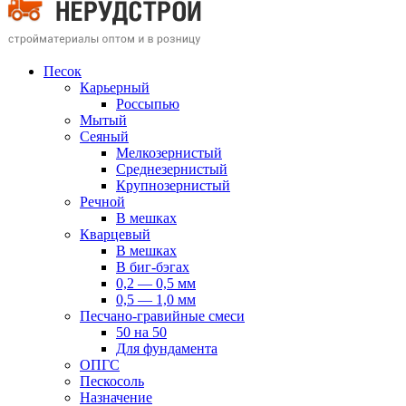
Песок
Карьерный
Россыпью
Мытый
Сеяный
Мелкозернистый
Среднезернистый
Крупнозернистый
Речной
В мешках
Кварцевый
В мешках
В биг-бэгах
0,2 — 0,5 мм
0,5 — 1,0 мм
Песчано-гравийные смеси
50 на 50
Для фундамента
ОПГС
Пескосоль
Назначение