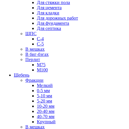
Для стяжки пола
Для цемента
Для кладки
Для дорожных работ
Для фундамента
Для септика
ЩПС
С-4
С-5
В мешках
В биг-бэгах
Перлит
М75
М100
Щебень
Фракции
Мелкий
0-5 мм
5-10 мм
5-20 мм
10-20 мм
20-40 мм
40-70 мм
Крупный
В мешках