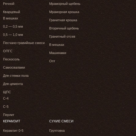
Речной
Мраморный щебень
Кварцевый
Мраморная крошка
В мешках
Гранитная крошка
0,2 — 0,5 мм
Вторичный щебень
0,5 — 1,0 мм
Гранитный отсев
Песчано-гравийные смеси
В мешках
ОПГС
Машинами
Пескосоль
Опт
Самосвалами
Для стяжки пола
Для цемента
ЩПС
С-4
С-5
Перлит
КЕРАМЗИТ
СУХИЕ СМЕСИ
Керамзит 0-5
Грунтовка