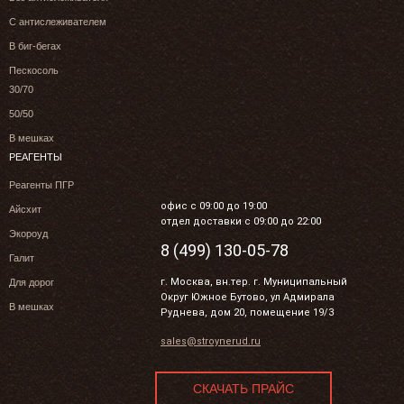
С антислеживателем
В биг-бегах
Пескосоль
30/70
50/50
В мешках
РЕАГЕНТЫ
Реагенты ПГР
офис с 09:00 до 19:00
Айсхит
отдел доставки с 09:00 до 22:00
Экороуд
8 (499) 130-05-78
Галит
г. Москва, вн.тер. г. Муниципальный
Для дорог
Округ Южное Бутово, ул Адмирала
В мешках
Руднева, дом 20, помещение 19/3
sales@stroynerud.ru
СКАЧАТЬ ПРАЙС