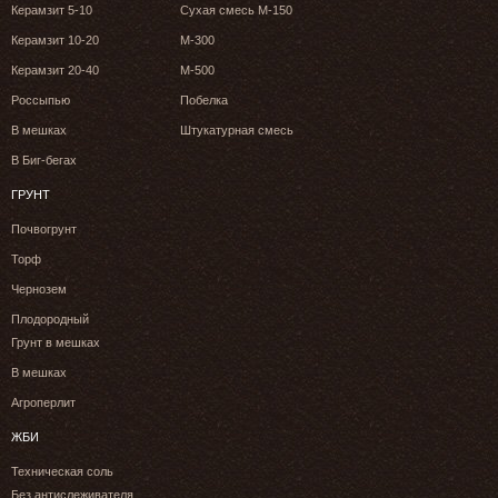
Керамзит 5-10
Сухая смесь М-150
Керамзит 10-20
М-300
Керамзит 20-40
М-500
Россыпью
Побелка
В мешках
Штукатурная смесь
В Биг-бегах
ГРУНТ
Почвогрунт
Торф
Чернозем
Плодородный
Грунт в мешках
В мешках
Агроперлит
ЖБИ
Техническая соль
Без антислеживателя