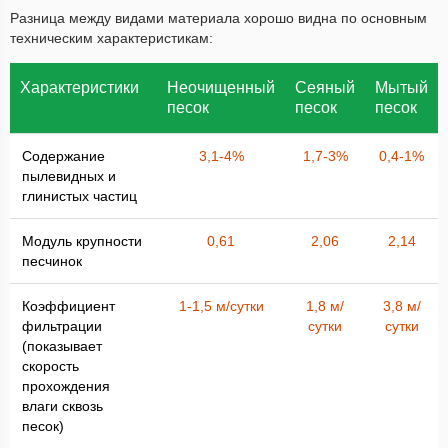
Разница между видами материала хорошо видна по основным
техническим характеристикам:
Характеристики
Неочищенный
Сеяный
Мытый
песок
песок
песок
Содержание
3,1-4%
1,7-3%
0,4-1%
пылевидных и
глинистых частиц
Модуль крупности
0,61
2,06
2,14
песчинок
Коэффициент
1-1,5 м/сутки
1,8 м/
3,8 м/
фильтрации
сутки
сутки
(показывает
скорость
прохождения
влаги сквозь
песок)