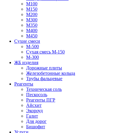
М100
М150
М200
М300
М350
М400
М450
Сухие смеси
М-500
Сухая смесь М-150
М-300
ЖБ изделия
Дорожные плиты
Железобетонные кольца
Трубы фальцевые
Реагенты
Техническая соль
Пескосоль
Реагенты ПГР
Айсхит
Экороуд
Галит
Для дорог
Бишофит
Услуги