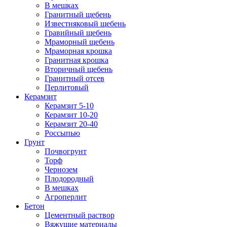
В мешках
Гранитный щебень
Известняковый щебень
Гравийный щебень
Мраморный щебень
Мраморная крошка
Гранитная крошка
Вторичный щебень
Гранитный отсев
Перлитовый
Керамзит
Керамзит 5-10
Керамзит 10-20
Керамзит 20-40
Россыпью
Грунт
Почвогрунт
Торф
Чернозем
Плодородный
В мешках
Агроперлит
Бетон
Цементный раствор
Вяжущие материалы