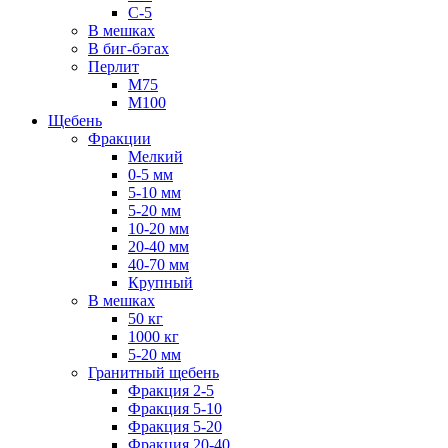
С-5
В мешках
В биг-бэгах
Перлит
М75
М100
Щебень
Фракции
Мелкий
0-5 мм
5-10 мм
5-20 мм
10-20 мм
20-40 мм
40-70 мм
Крупный
В мешках
50 кг
1000 кг
5-20 мм
Гранитный щебень
Фракция 2-5
Фракция 5-10
Фракция 5-20
Фракция 20-40