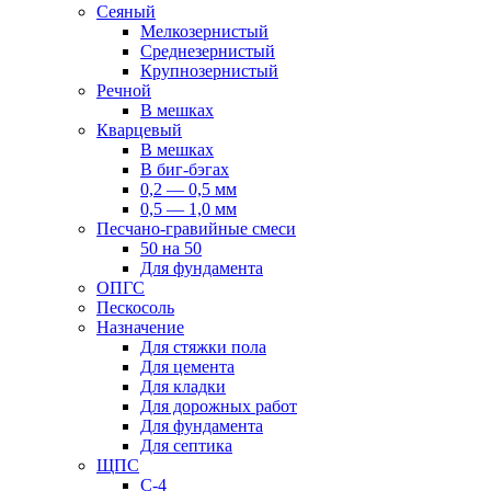
Сеяный
Мелкозернистый
Среднезернистый
Крупнозернистый
Речной
В мешках
Кварцевый
В мешках
В биг-бэгах
0,2 — 0,5 мм
0,5 — 1,0 мм
Песчано-гравийные смеси
50 на 50
Для фундамента
ОПГС
Пескосоль
Назначение
Для стяжки пола
Для цемента
Для кладки
Для дорожных работ
Для фундамента
Для септика
ЩПС
С-4