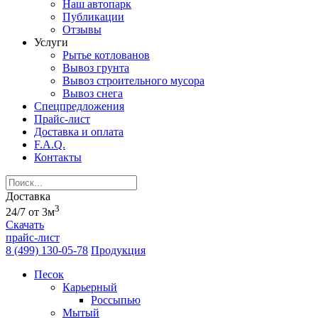
Наш автопарк
Публикации
Отзывы
Услуги
Рытье котлованов
Вывоз грунта
Вывоз строительного мусора
Вывоз снега
Спецпредложения
Прайс-лист
Доставка и оплата
F.A.Q.
Контакты
Доставка
3
24/7 от 3м
Скачать
прайс-лист
8 (499) 130-05-78
Продукция
Песок
Карьерный
Россыпью
Мытый